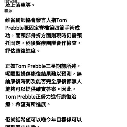
Hawaii
及上落車等。
駿源
維省騎師協會發言人指Tom 
Prebble嘅固定脊椎第四節手術成
功，而頸部骨折方面則現時仍需頸
托固定，稍後醫療團隊會作檢查，
評估康復進度。
正如Tom Prebble三星期前所述，
呢類型損傷康復結果難以預測，無
論康復時間及能否完全康復都無人
能夠可以提供確實答案。因此，
Tom Prebble正努力進行康復治
療，希望有所進展。
佢就話希望可以喺今年目標係可以