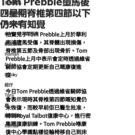
Tom Prebble墮馬後
海外賽馬
四星期脊椎第四節以下
賽馬新聞
仍未有知覺
競馬磚提
柏寶兒子Tom Prebble上月於華利
#HKIR 香港國際賽
南浦墮馬受傷，其脊髓出現損傷，
網友投稿
脊椎第五節及骨部出現骨折。Tom 
Homan
Prebble上月中表示會定時透過維省
Dylan
騎師協會定期更新自己嘅康復進
度。
Bobby
超仔
今日Tom Prebble透過維省騎師協
Tony
會表示現時其脊椎第四節嘅知覺仍
鹿
未恢復，而較早前佢已醫生批准，
轉到Royal Talbot復康中心，進行密
經典戰線
集嘅復康訓練。Tom Prebble喺康
Ramos
復中心學識點樣從輪椅移自己到床