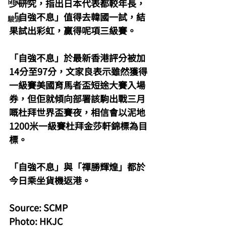
Hawaii
少研究，指出日本代表都較年長，
「自強不息」值得去韓國一試，結
駿源
果試出彩虹，贏得呢項三級賽。
「自強不息」於最新香港評分被加
14分至97分，文家良表示雖然獲得
一級賽美國育馬者盃短途大賽入場
券，但佢就傾向部署該駒出戰三月
嘅杜拜世界盃賽夜，相信會以泥地
1200米一級賽杜拜金莎軒錦標為目
標。
「自強不息」與「禪勝輝煌」都於
今日乘坐貨機返港。
Source: SCMP
Photo: HKJC