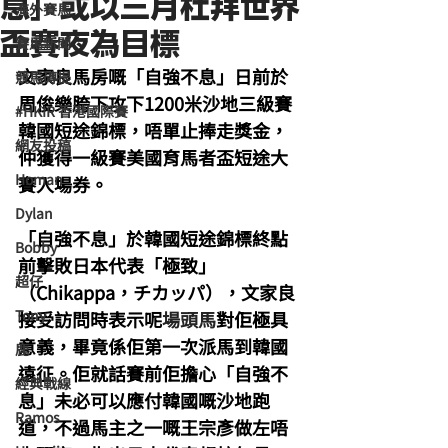
息」或以三月杜拜世界
海外賽馬
盃賽夜為目標
賽馬新聞
文家良馬房嘅「自強不息」日前於
競馬磚提
周俊樂胯下攻下1200米沙地三級賽
#HKIR 香港國際賽
韓國短途錦標，唔單止捧走獎金，
網友投稿
仲獲得一級賽美國育馬者盃短途大
Homan
賽入場券。
Dylan
「自強不息」於韓國短途錦標終點
Bobby
前擊敗日本代表「極致」
超仔
（Chikappa，チカッパ），文家良
Tony
接受訪問時表示呢
場頭馬
對佢極具
意義，畢竟係佢第一次派馬到韓國
鹿
遠征。佢就話賽前佢擔心「自強不
經典戰線
息」未必可以應付韓國嘅沙地跑
Ramos
道，不過馬主之一嘅王宗彥做左唔