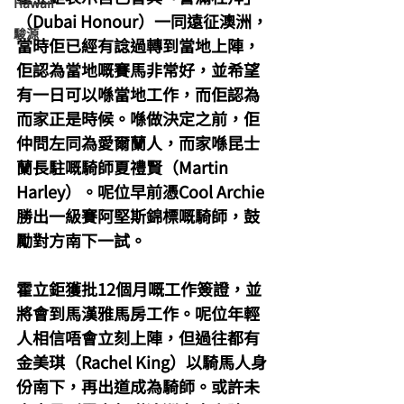
Hawaii
（Dubai Honour）一同遠征澳洲，
駿源
當時佢已經有諗過轉到當地上陣，
佢認為當地嘅賽馬非常好，並希望
有一日可以喺當地工作，而佢認為
而家正是時候。喺做決定之前，佢
仲問左同為愛爾蘭人，而家喺昆士
蘭長駐嘅騎師夏禮賢（Martin 
Harley）。呢位早前憑Cool Archie
勝出一級賽阿堅斯錦標嘅騎師，鼓
勵對方南下一試。
霍立鉅獲批12個月嘅工作簽證，並
將會到馬漢雅馬房工作。呢位年輕
人相信唔會立刻上陣，但過往都有
金美琪（Rachel King）以騎馬人身
份南下，再出道成為騎師。或許未