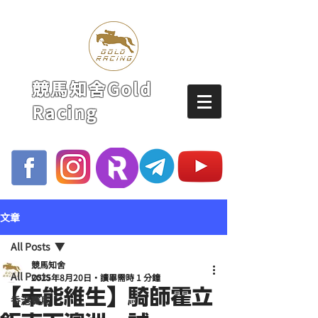
競馬知舍Gold
Racing
文章
All Posts
競馬知舍
All Posts
2025年8月20日
讀畢需時 1 分鐘
【未能維生】騎師霍立
香港賽馬