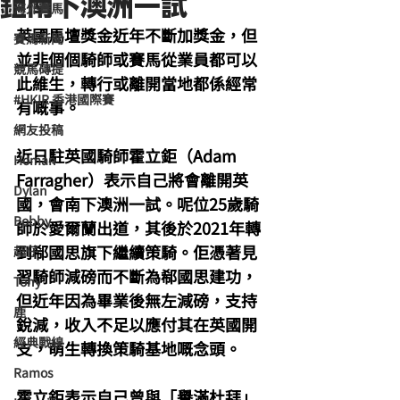
鉅南下澳洲一試
海外賽馬
英國馬壇獎金近年不斷加獎金，但
賽馬新聞
並非個個騎師或賽馬從業員都可以
競馬磚提
此維生，轉行或離開當地都係經常
#HKIR 香港國際賽
有嘅事。
網友投稿
近日駐英國騎師霍立鉅（Adam 
Homan
Farragher）表示自己將會離開英
Dylan
國，會南下澳洲一試。呢位25歲騎
Bobby
師於愛爾蘭出道，其後於2021年轉
到郗國思旗下繼續策騎。佢憑著見
超仔
習騎師減磅而不斷為郗國思建功，
Tony
但近年因為畢業後無左減磅，支持
鹿
銳減，收入不足以應付其在英國開
經典戰線
支，萌生轉換策騎基地嘅念頭。
Ramos
霍立鉅表示自己曾與「譽滿杜拜」