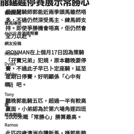
能延遲停賽展示常勝心
海外賽馬
愛爾蘭騎師郭能近兩季頭馬雖然唔
賽馬新聞
多，不過仍然深受馬主、練馬師支
競馬磚提
持。即使爭勝機會唔高，佢仍然會
#HKIR 香港國際賽
全力以赴。
網友投稿
IRONMAN在上個月17日因為策騎
Homan
「孖寶兄弟」犯規，原本聽晚要停
Dylan
賽，不過此子早已卜定座騎，延至
Bobby
星期日停賽，好明顯係「心中有
馬」吧。
超仔
Tony
聽晚郭能騎五匹，超過一半有較高
鹿
贏面，小弟認為
於第六場
角逐四班
經典戰線
1000米嘅「常勝心」勝算
最高
。
Ramos
此匹四歲澳洲自購新馬，喺郭能胯