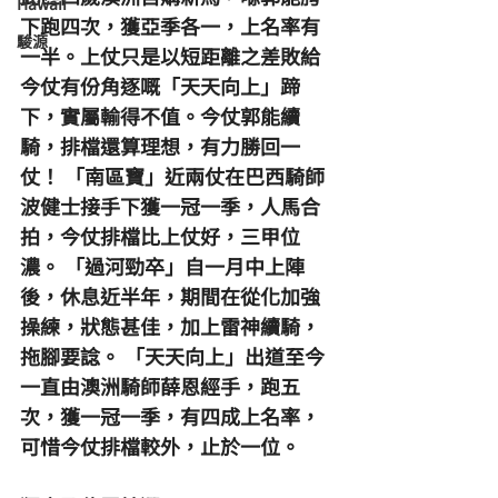
Hawaii
下跑四次，獲亞季各一，上名率有
駿源
一半。上仗只是以短距離之差敗給
今仗有份角逐嘅「天天向上」蹄
下，實屬輸得不值。今仗郭能續
騎，排檔還算理想，有力勝回一
仗！ 「南區寶」近兩仗在巴西騎師
波健士接手下獲一冠一季，人馬合
拍，今仗排檔比上仗好，三甲位
濃。 「過河勁卒」自一月中上陣
後，休息近半年，期間在從化加強
操練，狀態甚佳，加上雷神續騎，
拖腳要諗。 「天天向上」出道至今
一直由澳洲騎師薛恩經手，跑五
次，獲一冠一季，有四成上名率，
可惜今仗排檔較外，止於一位。