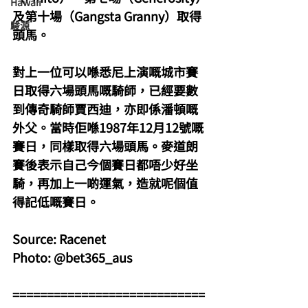
Hawaii
及第十場（Gangsta Granny）取得
駿源
頭馬。
對上一位可以喺悉尼上演嘅城市賽
日取得六場頭馬嘅騎師，已經要數
到傳奇騎師賈西迪，亦即係潘頓嘅
外父。當時佢喺1987年12月12號嘅
賽日，同樣取得六場頭馬。麥道朗
賽後表示自己今個賽日都唔少好坐
騎，再加上一啲運氣，造就呢個值
得記低嘅賽日。
Source: Racenet
Photo: @bet365_aus
============================