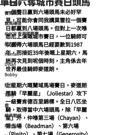
單日六奪城市賽日頭馬
海外賽馬
一個賽日贏到六場頭馬未必好罕
賽馬新聞
見，可能你會同我講莫雷拉一個賽
競馬磚提
日都贏到八場頭馬。但對上一次喺
#HKIR 香港國際賽
悉尼上演嘅城市賽日，一位騎師可
以贏得六場頭馬已經要數到1987
網友投稿
年，而接近39年後嘅上星期六，馬
Homan
迷再次見到呢個時刻，主角係去年
Dylan
世界最佳騎師麥道朗。
Bobby
上星期六嘅蘭域馬場賽日，麥道朗
超仔
策騎「早麗星」（Joliestar）攻下
Tony
一級賽肯德百里錦標。全日八匹坐
鹿
騎，取得當中六場頭馬，除「早麗
經典戰線
星」外，仲喺第三場（Chayan）、
第五場（Beadman）、第六場
Ramos
（Pinito）、第七場（Generosity）