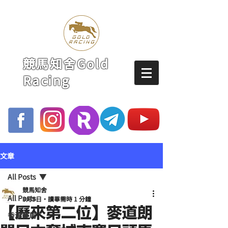
競馬知舍Gold
Racing
文章
All Posts
競馬知舍
All Posts
3月9日
讀畢需時 1 分鐘
【歷來第二位】麥道朗
香港賽馬