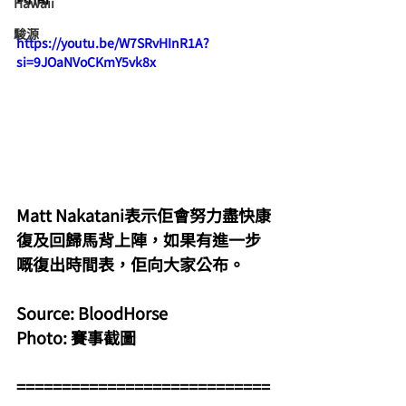
Hawaii
駿源
https://youtu.be/W7SRvHInR1A?
si=9JOaNVoCKmY5vk8x
Matt Nakatani表示佢會努力盡快康
復及回歸馬背上陣，如果有進一步
嘅復出時間表，佢向大家公布。
Source: BloodHorse
Photo: 賽事截圖
============================