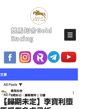
競馬知舍Gold
Racing
文章
All Posts
競馬知舍
All Posts
1月26日
讀畢需時 1 分鐘
【歸期未定】李寶利墮
香港賽馬