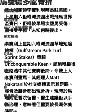
馬受傷多處骨折
海外賽馬
意大利騎師李寶利現時長駐美國，
賽馬新聞
上星期六佢喺灣流園出戰飛馬世界
競馬磚提
盃賽日，佢喺較早場次墮馬受傷，
#HKIR 香港國際賽
需接受手術，未知何時復出。
網友投稿
李寶利上星期六喺灣流園草地短途
Homan
錦標（Gulfstream Park Turf 
Dylan
Sprint Stakes）策騎
Bobby
Unconquerable Keen，該駒喺最後
直路踏中其他賽駒後蹄，令鞍上人
超仔
李寶利墮馬。其經理人Matt 
Tony
Nakatani於社交媒體表示其足踝、
鹿
脛骨及腓骨都出現骨折，現時於馬
經典戰線
場附近醫院留醫。醫生建議佢以手
術治理，意味著佢需要較長嘅休養
Ramos
時間。