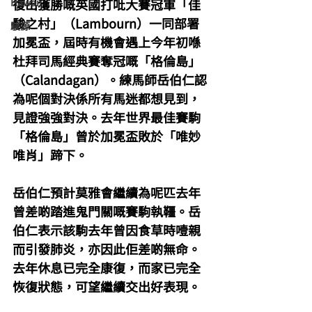
Hawaii
復出獲勝嘅英國打吡大賽冠軍「佳
駿之村」（Lambourn）一同部署
駿源
加冕盃，屆時有機會遇上今年初喺
杜拜司馬經典賽奪冠嘅「格倫島」
（Calandagan）。練馬師岳伯仁認
為呢個對決係所有馬迷都想見到，
見證強強對決。去年世界最佳賽駒
「格倫島」曾於加冕盃敗於「唯妙
唯肖」蹄下。
岳伯仁預計莫雅會繼續為呢匹去年
曾差啲踏進鬼門關嘅賽駒執韁。岳
伯仁表示該駒去年曾因食草時噎親
而引發肺炎，亦因此佢差啲無命。
去年休息已完全康復，而家已完全
恢復狀態，可望繼續交出好表現。