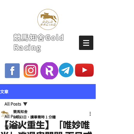
競馬知舍Gold
Racing
文章
All Posts
競馬知舍
All Posts
5月13日
讀畢需時 1 分鐘
【浴火重生】「唯妙唯
香港賽馬