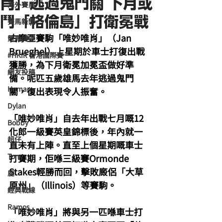
肖」逃過鬼門關 下月或
海外賽馬
鬥「格倫島」打衛冕戰
賽馬新聞
古摩亞賽駒「唯妙唯肖」（Jan 
競馬磚提
Brueghel）上星期於車士打復出戰
#HKIR 香港國際賽
獲勝，為下月衛冕加冕盃做好準
網友投稿
備。呢匹五歲雄馬去年逃過鬼門
Homan
關，復出表現令人振奮。
Dylan
「唯妙唯肖」自去年出戰七月嘅12
Bobby
化郎一級賽英皇錦標後，年內就一
超仔
直未有上陣。直至上個星期嘅車士
Tony
打賽期，佢喺三級賽Ormonde 
Stakes輕勝而回，擊敗廄侶「大草
鹿
原州」（Illinois）等賽駒。
經典戰線
Ramos
「唯妙唯肖」將與另一匹喺車士打