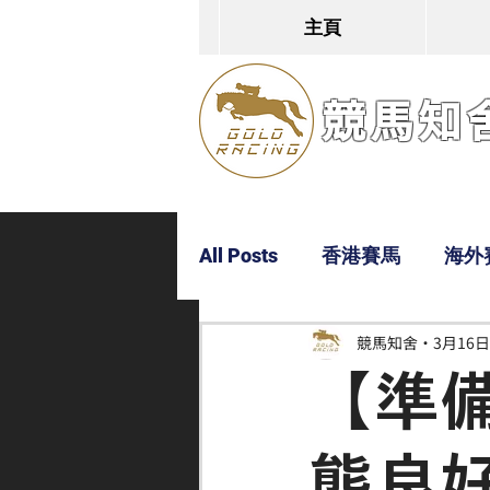
主頁
競馬知舍G
All Posts
香港賽馬
海外
競馬知舍
3月16日
Dylan
Bobby
超仔
【準
態良