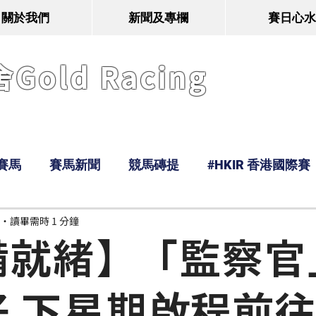
關於我們
新聞及專欄
賽日心水
old Racing
賽馬
賽馬新聞
競馬磚提
#HKIR 香港國際賽
讀畢需時 1 分鐘
Tony
鹿
經典戰線
Ramos
Hawaii
備就緒】「監察官
好 下星期啟程前