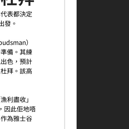
本代表都決定
出發。
dsman）
好準備。其練
現出色，預計
往杜拜。該高
「漁利盡收」
歲，因此佢地唔
馬作為雅士谷