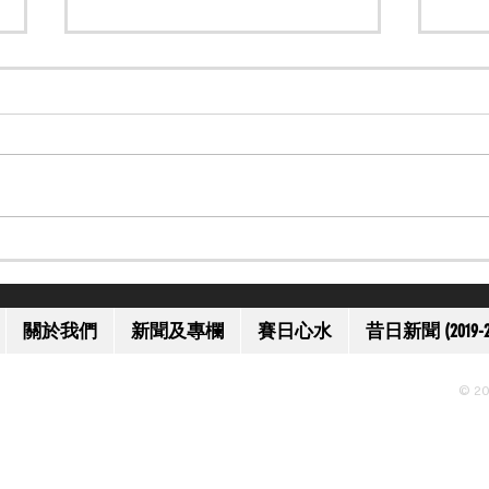
【一代名將】美國名將歐伯道
【上
離世 享年 52 歲
獲減
關於我們
新聞及專欄
賽日心水
昔日新聞 (2019-2
© 20