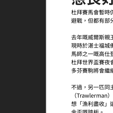
杜拜賽馬會暫時
避戰，但都有部
去年嘅威爾斯親王
現時於湛士福城
馬師之一嘅高仕
杜拜世界盃賽夜
多芬賽駒將會繼
不過，另一匹同
（Trawler
想「漁利盡收」
金盃嘅踏板。