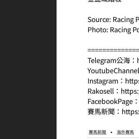
Source: Racing P
Photo: Racing P
=============
Telegram公海：
YoutubeChanne
Instagram：
http
Rakosell：
https
FacebookPage
賽馬新聞：
http
賽馬新聞
海外賽馬