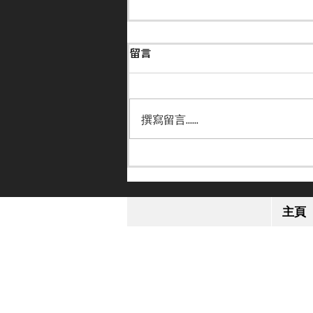
留言
撰寫留言......
【小休再戰】「格倫島」英皇
錦標感疲勞 或跟去年部署進
主頁
軍日本盃