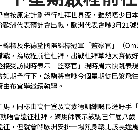
仍會按原定計劃舉行杜拜世界盃，雖然唔少日
分歐洲代表預計會出戰，歐洲代表會喺3月21號
錦標及朱德望國際錦標冠軍「監察官」（Ombu
備戰，為啟程前往杜拜，出戰杜拜草地大賽做
登接受訪問時表示「監察官」現時周六快跳表
會如期舉行下，該駒將會喺今個星期從巴黎飛
續由布宜學繼續執韁。
主馬，同樣由高仕登及高素德訓練嘅長途好手
man）就唔會遠征杜拜。練馬師表示該駒已年屆八
遠征，但就會喺歐洲安排一場熱身戰比該長途