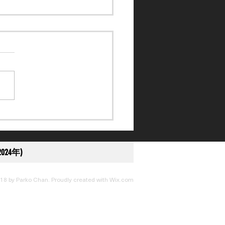
訴得直】黎應揚未盡全力
刑至停賽 10 日
024年)
18 by Parko Chan. Proudly created with
Wix.com