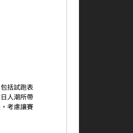
，包括試跑表
當日人潮所帶
張，考慮讓賽