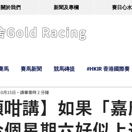
關於我們
新聞及專欄
賽日心水
old Racing
賽馬
賽馬新聞
競馬磚提
#HKIR 香港國際賽
10月15日
讀畢需時 2 分鐘
Tony
鹿
經典戰線
Ramos
Hawaii
頓咁講】如果「嘉
今個星期六好似上