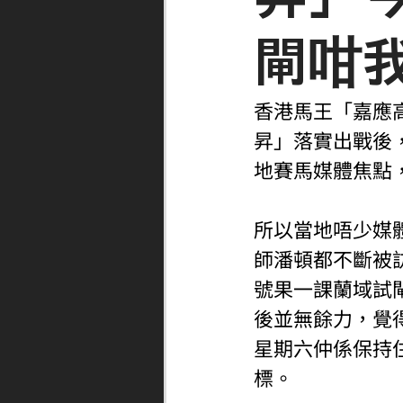
閘咁
香港馬王「嘉應
昇」落實出戰後
地賽馬媒體焦點
所以當地唔少媒
師潘頓都不斷被
號果一課蘭域試
後並無餘力，覺
星期六仲係保持
標。