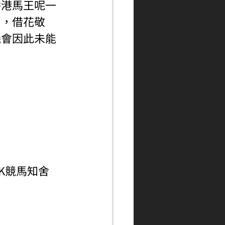
香港馬王呢一
屈，借花敬
機會因此未能
ngHK競馬知舍