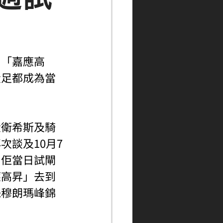
自「嘉應高
投足都成為當
大衛希斯及騎
談及10月7
，佢當日試閘
應高昇」去到
珠穆朗瑪峰錦