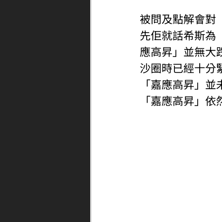
被問及點解會對
先佢就話希斯為
應高昇」並無大
沙圈時已經十分
「嘉應高昇」並
「嘉應高昇」依