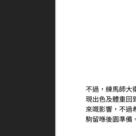
不過，練馬師大
現出色及體重回
來嘅影響，不過
駒留喺後園準備