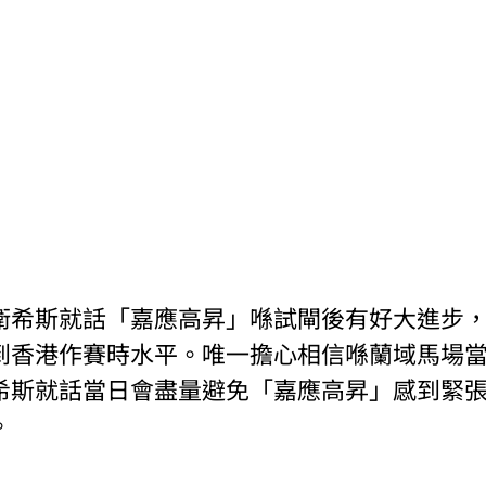
衛希斯就話「嘉應高昇」喺試閘後有好大進步
到香港作賽時水平。唯一擔心相信喺蘭域馬場
希斯就話當日會盡量避免「嘉應高昇」感到緊
。