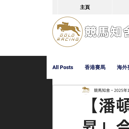
主頁
競馬知舍G
All Posts
香港賽馬
海外
競馬知舍
2025年
Dylan
Bobby
超仔
【潘
昇」