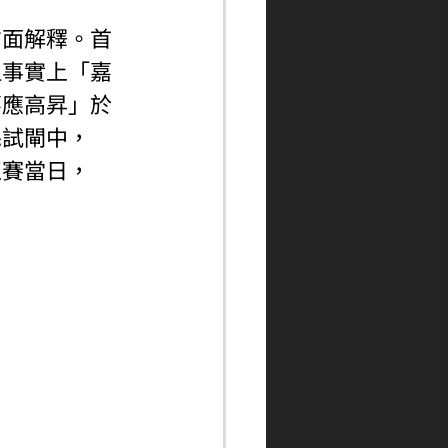
方面解釋。首
但事實上「嘉
嘉應高昇」於
喺試閘中，
正賽當日，