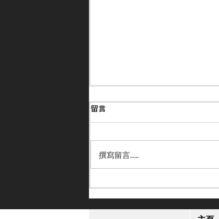
留言
撰寫留言......
【出聲澄清】謠言指「嘉應高
昇」有隱憂 今午突急回飛 大