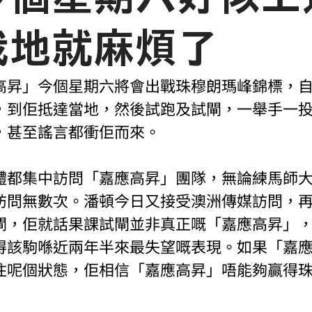
我地就麻煩了
高昇」今個星期六將會出戰珠穆朗瑪峰錦標，
，到佢抵達當地，然後試跑及試閘，一舉手一
，甚至謠言都衝佢而來。
體都集中訪問「嘉應高昇」團隊，無論練馬師
訪問無數次。潘頓今日又接受澳洲傳媒訪問，再次
閘，佢就話果課試閘並非真正嘅「嘉應高昇」
得該駒喺近兩年半來最失望嘅表現。如果「嘉
住呢個狀態，佢相信「嘉應高昇」唔能夠贏得