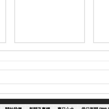
【珠峰錦標】麥道朗對「嘉應
【蘭
高昇」試閘表現感「高興」
與其