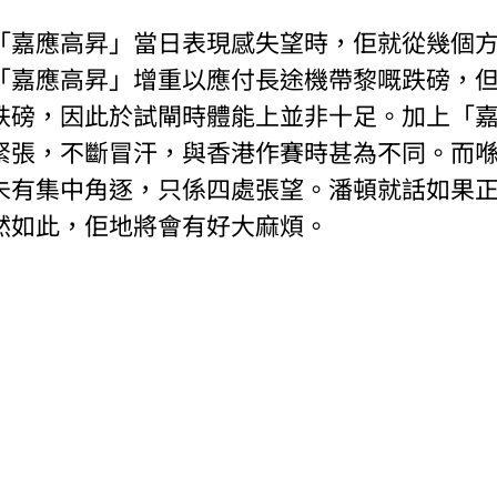
「嘉應高昇」當日表現感失望時，佢就從幾個
「嘉應高昇」增重以應付長途機帶黎嘅跌磅，
跌磅，因此於試閘時體能上並非十足。加上「
緊張，不斷冒汗，與香港作賽時甚為不同。而
未有集中角逐，只係四處張望。潘頓就話如果
然如此，佢地將會有好大麻煩。