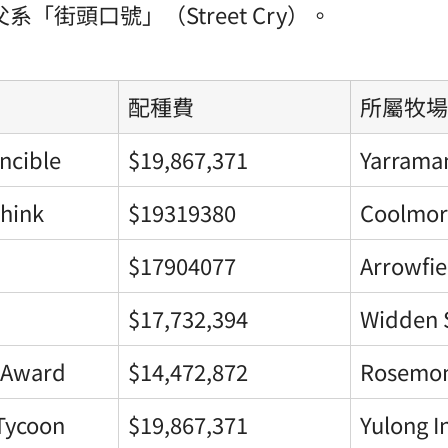
「街頭口號」（Street Cry）。
配種費
所屬牧場
incible
$19,867,371 
Yarrama
Think
$19319380
Coolmor
$17904077
Arrowfie
$17,732,394 
Widden 
 Award
$14,472,872
Rosemon
 Tycoon
$19,867,371 
Yulong I