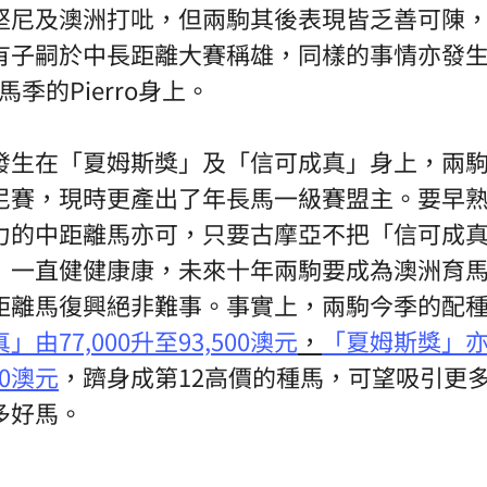
堅尼及澳洲打吡，但兩駒其後表現皆乏善可陳
子嗣於中長距離大賽稱雄，同樣的事情亦發生在
/18馬季的Pierro身上。
發生在「夏姆斯獎」及「信可成真」身上，兩
尼賽，現時更產出了年長馬一級賽盟主。要早
力的中距離馬亦可，只要古摩亞不把「信可成
」一直健健康康，未來十年兩駒要成為澳洲育
距離馬復興絕非難事。事實上，兩駒今季的配
由77,000升至93,500澳元
，
「夏姆斯獎」亦由
00澳元
，躋身成第12高價的種馬，可望吸引更
多好馬。