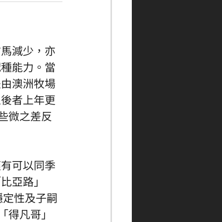
訪馬減少，亦
配種能力。當
是由澳洲牧場
上後者上年更
以些微之差反
僅有可以同季
「比亞路」
配種穩定性及子嗣
及「得凡哥」