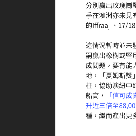
分別贏出玫瑰崗
季在澳洲亦未見有
的Iffraaj 、17
這情況暫時並未
嗣贏出橡樹或堅
成問題，要有能
地，「夏姆斯獎
柱，協助澳紐中
船高，
「信可成真」
升近三倍至88,0
種，繼而產出更