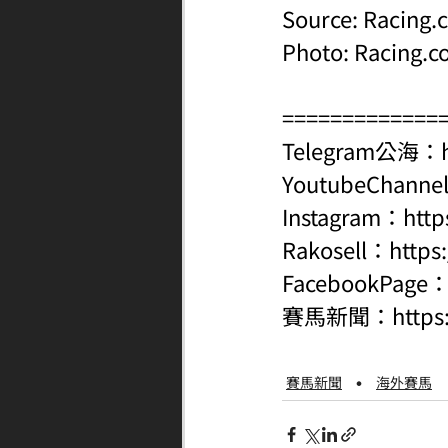
Source: 
Racing.
Photo: 
Racing.c
=============
Telegram公海：
YoutubeChanne
Instagram：
http
Rakosell：
https
FacebookPage
賽馬新聞：
http
賽馬新聞
海外賽馬