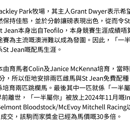
rackley Park牧場，其主人Grant Dwyer表
保持佳態，並於分齡讓磅表現出色，從而令St 
 Jean本身出自Teofilo，本身競賽生涯成績
途賽為主流嘅澳洲難以成為發圍。因此，「一
t Jean嘅配馬生涯。
育馬者Colin及Janice McKenna培育，
分股分，所以佢地安排兩匹雌馬與St Jean免費配種。
地係培育兩匹跳欄馬。最後其中一匹就係「一半
na早前離世，「一半屬你」被放上2024年11月嘅Inglis 
nt Bloodstock/McEvoy Mitchell Raci
）成交，該駒而家獎金已經為馬價嘅30多倍。