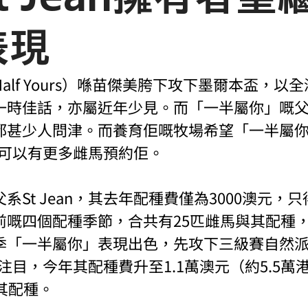
表現
alf Yours）喺苗傑美胯下攻下墨爾本盃，以
時佳話，亦屬近年少見。而「一半屬你」嘅父系S
都甚少人問津。而養育佢嘅牧場希望「一半屬
an可以有更多雌馬預約佢。
系St Jean，其去年配種費僅為3000澳元，
前嘅四個配種季節，合共有25匹雌馬與其配種，
季「一半屬你」表現出色，先攻下三級賽自然
次受注目，今年其配種費升至1.1萬澳元（約5.5
其配種。