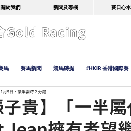
關於我們
新聞及專欄
賽日心水
old Racing
賽馬
賽馬新聞
競馬磚提
#HKIR 香港國際賽
11月5日
讀畢需時 2 分鐘
Tony
鹿
經典戰線
Ramos
Hawaii
憑子貴】「一半屬
t Jean擁有者望