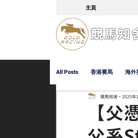
主頁
競馬知舍G
All Posts
香港賽馬
海外
競馬知舍
2025年
Dylan
Bobby
超仔
【父
父系S