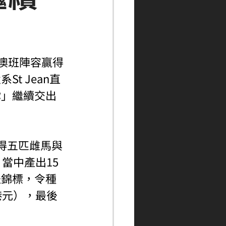
全澳班陣容贏得
t Jean直
你」繼續交出
只得五匹雌馬與
當中產出15
派錦標，令種
萬港元），最後