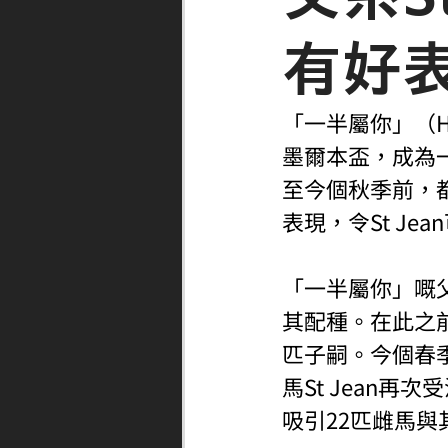
有好
「一半屬你」（H
墨爾本盃，成為一
至今個秋季前，
表現，令St Je
「一半屬你」嘅父
其配種。在此之
匹子嗣。今個春
馬St Jean再
吸引22匹雌馬與