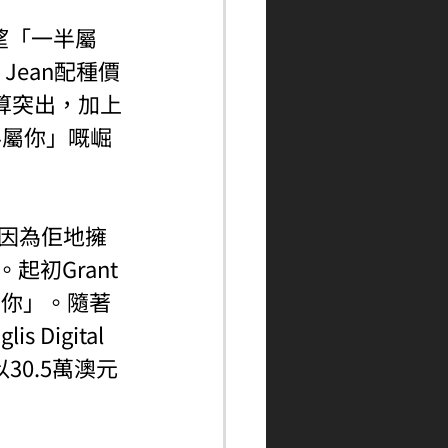
示希望「一半屬
Jean配種價
唔算突出，加上
半屬你」嘅崛
當時因為佢地擁
起初Grant 
屬你」。隨著
Digital 
ng以30.5萬澳元