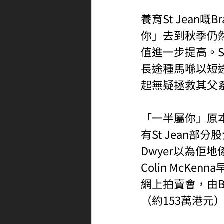
養育St Jean嘅B
你」去到秋季仍然
值進一步提高。St
長途種馬喺以短
起無疑拯救其父系S
「一半屬你」原本由
有St Jean部
Dwyer以為佢
Colin McKen
網上拍賣會，由Belmo
（約153萬港元