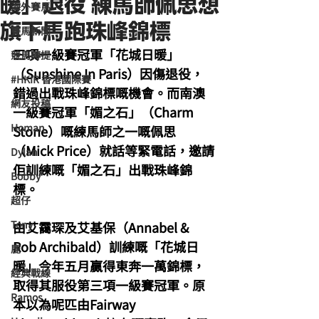
暖」退役 練馬師佩思想
海外賽馬
旗下馬跑珠峰錦標
賽馬新聞
三項一級賽冠軍「花城日暖」
競馬磚提
（Sunshine In Paris）因傷退役，
#HKIR 香港國際賽
錯過出戰珠峰錦標嘅機會。而南澳
網友投稿
一級賽冠軍「媚之石」（Charm 
Homan
Stone）嘅練馬師之一嘅佩思
（Mick Price）就話等緊電話，邀請
Dylan
佢訓練嘅「媚之石」出戰珠峰錦
Bobby
標。
超仔
Tony
由艾靄琛及艾基保（Annabel & 
Rob Archibald）訓練嘅「花城日
鹿
暖」今年五月贏得東奔一萬錦標，
經典戰線
取得其服役第三項一級賽冠軍。原
Ramos
本以為呢匹由Fairway 