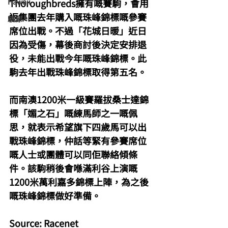
Hawaii
Thoroughbreds擁有嘅賽駒，會用
返集團去年購入嘅珠峰錦標嘅參賽
駿源
席位出戰。不過「花城日暖」近日
因為受傷，幕後商討後決定安排退
役，未能出戰今年嘅珠峰錦標。此
駒去年出戰珠峰錦標取得第五名。
而南澳1200米一級賽羅拔桑士達錦
標「媚之石」嘅練馬師之一嘅佩
思，就表示希望旗下四歲馬可以出
戰珠峰錦標，仲話等緊有參賽席位
嘅人士或團體可以同佢聯絡傾條
件。該駒稍後會喺滿利谷上演嘅
1200米萬利嘉多錦標上陣，為之後
嘅珠峰錦標做好準備。
Source: Racenet