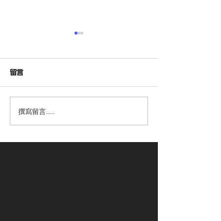
留言
撰寫留言......
【一代名將】美國名將歐
【上訴得直】黎
伯道離世 享年 52 歲
全力獲減刑至停賽