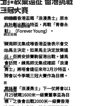
士」放棄遠征 留港挑戰
海外賽馬
三冠大賽
賽馬新聞
四連霸香港盃嘅「浪漫勇士」原本
競馬磚提
有計劃出戰沙特盃，再戰「青春永
#HKIR 香港國際賽
駐」（Forever Young）。
網友投稿
Homan
練馬師沈集成喺香港盃後表示會交
比馬主決定，如果馬主決定放棄遠
Dylan
征，佢將安排賽駒留港出戰。據馬
Bobby
會訪問，練馬師沈集成確認「浪漫
超仔
勇士」將唔會遠征來年2月沙特盃，
Tony
將會以今季嘅三冠大賽作為目標。
鹿
意味著「浪漫勇士」下一仗將會以1
經典戰線
月25號嘅1600米一級賽董事盃為目
Ramos
標，之後會出戰2000米一級賽香港