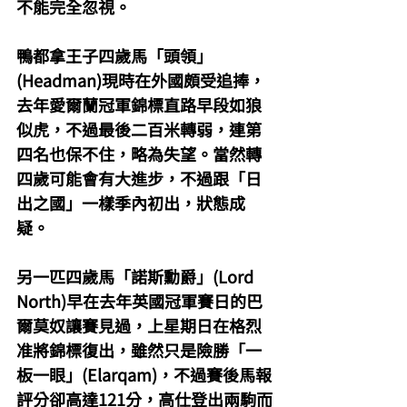
不能完全忽視。
鴨都拿王子四歲馬「頭領」
(Headman)現時在外國頗受追捧，
去年愛爾蘭冠軍錦標直路早段如狼
似虎，不過最後二百米轉弱，連第
四名也保不住，略為失望。當然轉
四歲可能會有大進步，不過跟「日
出之國」一樣季內初出，狀態成
疑。
另一匹四歲馬「諾斯勳爵」(Lord 
North)早在去年英國冠軍賽日的巴
爾莫奴讓賽見過，上星期日在格烈
准將錦標復出，雖然只是險勝「一
板一眼」(Elarqam)，不過賽後馬報
評分卻高達121分，高仕登出兩駒而