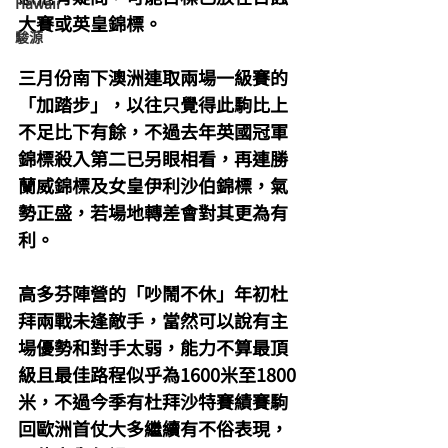
Hawaii
大賽或英皇錦標。
駿源
三月份南下澳洲連取兩場一級賽的
「加踏步」，以往只覺得此駒比上
不足比下有餘，不過去年英國冠軍
錦標殺入第二已另眼相看，再連勝
蘭威錦標及女皇伊利沙伯錦標，氣
勢正盛，若場地轉差會對其更為有
利。
高多芬陣營的「吵鬧不休」年初杜
拜兩戰未逢敵手，當然可以說有主
場優勢和對手太弱，能力不算最頂
級且最佳路程似乎為1600米至1800
米，不過今季有杜拜沙特賽績賽駒
回歐洲首仗大多繼續有不俗表現，