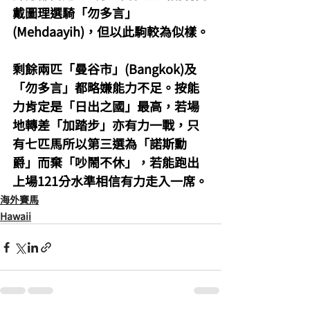
戴圖理選騎「勿多言」
(Mehdaayih)，但以此駒較為似樣。
剩餘兩匹「曼谷市」(Bangkok)及
「勿多言」都略嫌能力不足。按能
力肯定是「日出之國」最高，若場
地轉差「加踏步」亦有力一戰，只
有七匹馬所以第三選為「諾斯勳
爵」而棄「吵鬧不休」，若能跑出
上場121分水準相信有力走入一席。
海外賽馬
Hawaii