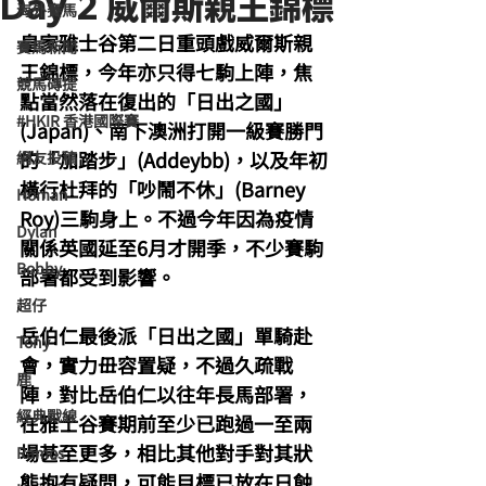
Day 2 威爾斯親王錦標
海外賽馬
皇家雅士谷第二日重頭戲威爾斯親
賽馬新聞
王錦標，今年亦只得七駒上陣，焦
競馬磚提
點當然落在復出的「日出之國」
#HKIR 香港國際賽
(Japan)、南下澳洲打開一級賽勝門
的「加踏步」(Addeybb)，以及年初
網友投稿
橫行杜拜的「吵鬧不休」(Barney 
Homan
Roy)三駒身上。不過今年因為疫情
Dylan
關係英國延至6月才開季，不少賽駒
Bobby
部署都受到影響。
超仔
岳伯仁最後派「日出之國」單騎赴
Tony
會，實力毌容置疑，不過久疏戰
鹿
陣，對比岳伯仁以往年長馬部署，
經典戰線
在雅士谷賽期前至少已跑過一至兩
場甚至更多，相比其他對手對其狀
Ramos
態抱有疑問，可能目標已放在日蝕