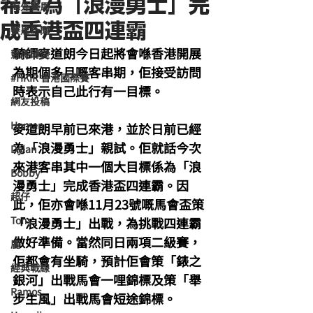
希望為「浪漫勇士」完
海外賽馬
成香港盃四連霸
賽馬新聞
騎師麥道朗今日起將會喺香港開展
競馬磚提
為期個多月嘅客串期，佢接受訪問
#HKIR 香港國際賽
時表示自己此行有一目標。
網友投稿
Homan
麥道朗早前已來港，並於日前已經
為「浪漫勇士」親試。佢就話今次
Dylan
來港客串其中一個大目標係為「浪
Bobby
漫勇士」完成香港盃四連霸。因
超仔
此，佢亦會喺11月23號嘅馬會盃策
Tony
「浪漫勇士」出戰，為挑戰四連霸
做好準備。當然同日兩項二級賽，
鹿
佢都會有坐騎，預計佢會策「錶之
經典戰線
銀河」出戰馬會一哩錦標及策「舉
Ramos
步生風」出戰馬會短途錦標。