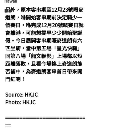
Hawaii
另外，原本客串期至12月23號嘅麥
駿源
道朗，喺開始客串期前決定騎少一
個賽日，喺完成12月20號嘅賽日就
會離港，可能想提早少少開始聖誕
假。今日展開客串期嘅麥道朗有六
匹坐騎，當中第五場「星光快驅」
同第八場「龍文鞭影」上場都以短
距離落敗，且看今場換上麥道朗能
否補中，為麥道朗客串首日帶來開
門紅喇！
Source: HKJC
Photo: HKJC
============================
==