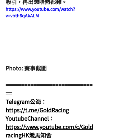
吸引，再出想唔熱都難。
https://www.youtube.com/watch?
v=vbth6qAkALM
Photo: 賽事截圖
============================
==
Telegram公海：
https://t.me/GoldRacing
YoutubeChannel：
https://www.youtube.com/c/Gold
racingHK競馬知舍