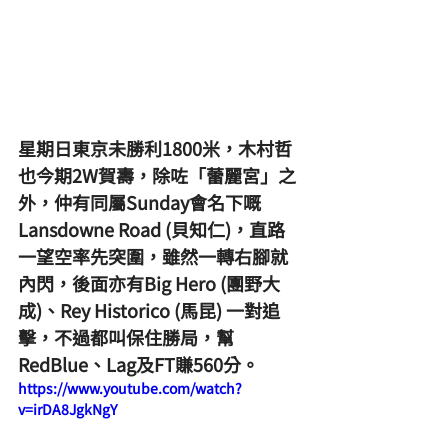
星期日東京未勝利1800米，木村哲
也今期2W賀壽，除咗「蕾麗宮」之
外，仲有同屬Sunday會名下嘅
Lansdowne Road (貝知仁)，直路
一望空率先突圍，雖然一轉右腳就
內閃，後面亦有Big Hero (團野大
成)、Rey Historico (馬昆) 一對追
擊，不過都叫保住勝局，幫
RedBlue、Lag及FT賺560分。
https://www.youtube.com/watch?
v=irDA8JgkNgY