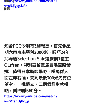
Hawaii
https://www.youtube.com/watch?
v=oNJjyggJv8o
駿源
知舍POG今期有3駒報捷，首先係星
期六東京未勝利2000米，睇吓24年
北海道Selection Sale週歲價1億生
Olufsen，特別要留意馬昆喺直路發
揮，值得日本騎師學嘢，喺馬群入
面左穿右插，去到最後200米先有位
望空，一推落去，三兩個箭步就掃
晒，幫P9賺560分。
https://www.youtube.com/watch?
v=ZP7snUjNd_g