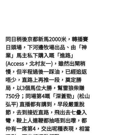
同日稍後京都新馬2000米，轉播賽
日頭場，下河邊牧場出品、由「神
業」馬主私下購入嘅「進路」
(Access，北村友一)，雖然出閘稍
慢，但半程過後一踩油，已經追返
唔少，直路上再推一段，奠定勝
局，以3個馬位大勝，幫雷狼柴賺
750分；同場第4嘅「深蒼勁」(松山
弘平) 直播都有講到，早段嚴重脫
節，去到接近直路，飛出去七疊入
彎，鞍上人連鞭都抽唔到出嚟，都
仲有一席第4，交出呢種表現，相當