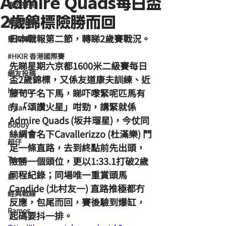
Admire Quads每日盃
海外賽馬
2歲錦標險勝而回
賽馬新聞
日本戰報第二節，轉睇2歲賽戰況。
競馬磚提
#HKIR 香港國際賽
先睇星期六京都1600米二級賽每日
網友投稿
盃2歲錦標，又係友道康夫訓練、近
Homan
藤旬子名下馬，睇吓嚟緊呢匹馬有
冇「頌讚火星」咁勁，講緊就係
Dylan
Admire Quads (坂井瑠星)，今仗同
Bobby
絲綢會名下Cavallerizzo (杜滿樂) 鬥
超仔
足一條直路，去到終點前先出頭，
Tony
險勝一個頭位，更以1:33.1打破2歲
同程紀錄；同場唯一重賞頭馬
鹿
Candide (北村友一) 直路推極都冇
經典戰線
反應，包尾而回，賽後驗到爆缸，
Ramos
起碼要抖一排。