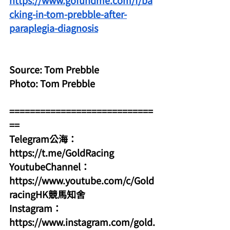
https://www.gofundme.com/f/ba
cking-in-tom-prebble-after-
paraplegia-diagnosis
Source: Tom Prebble
Photo: Tom Prebble
============================
==
Telegram公海：
https://t.me/GoldRacing
YoutubeChannel：
https://www.youtube.com/c/Gold
racingHK競馬知舍
Instagram：
https://www.instagram.com/gold.