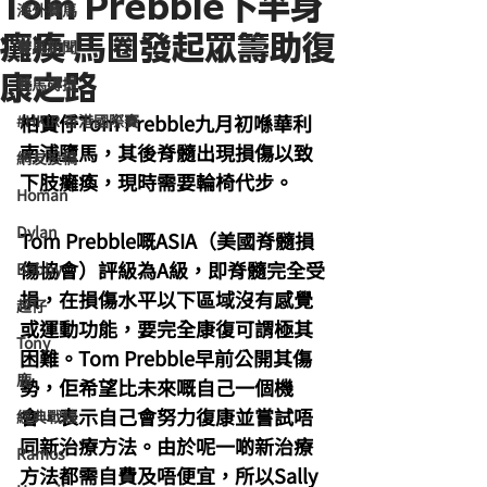
Tom Prebble下半身
海外賽馬
癱瘓 馬圈發起眾籌助復
賽馬新聞
康之路
競馬磚提
柏寶仔Tom Prebble九月初喺華利
#HKIR 香港國際賽
南浦墮馬，其後脊髓出現損傷以致
網友投稿
下肢癱瘓，現時需要輪椅代步。
Homan
Dylan
Tom Prebble嘅ASIA（美國脊髓損
傷協會）評級為A級，即脊髓完全受
Bobby
損，在損傷水平以下區域沒有感覺
超仔
或運動功能，要完全康復可謂極其
Tony
困難。Tom Prebble早前公開其傷
鹿
勢，佢希望比未來嘅自己一個機
會，表示自己會努力復康並嘗試唔
經典戰線
同新治療方法。由於呢一啲新治療
Ramos
方法都需自費及唔便宜，所以Sally 