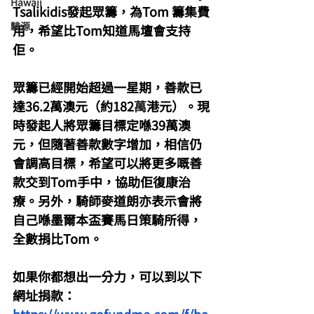
Hawaii
Tsalikidis發起眾籌，為Tom 籌集費
駿源
用，希望比Tom知道馬壇會支持
佢。
眾籌已經開始超過一星期，善款已
達36.2萬澳元（約182
萬
港元）。現
時發起人將眾籌目標定喺39萬澳
元，但隨著善款數字增加，相信仍
會調高目標，希望可以將更多嘅善
款交到Tom手中，協助佢復康治
療。另外，騎師麥道朗亦表示會將
自己喺墨爾本盃賽馬日策騎所得，
全數捐比Tom。
如果你都想出一分力，可以到以下
網址捐款：