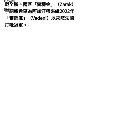
Hawaii
戰全勝。兩匹「實穩金」（Zarak）
駿源
子嗣將希望為阿加汗帶來繼2022年
「奮蹈厲」（Vadeni）以來嘅法國
打吡冠軍。