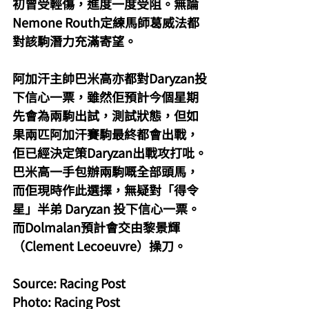
初曾受輕傷，進度一度受阻。無論
Nemone Routh定練馬師葛威法都
對該駒潛力充滿寄望。
阿加汗主帥巴米高亦都對Daryzan投
下信心一票，雖然佢預計今個星期
先會為兩駒出試，測試狀態，但如
果兩匹阿加汗賽駒最終都會出戰，
佢已經決定策Daryzan出戰攻打吡。
巴米高一手包辦兩駒嘅全部頭馬，
而佢現時作此選擇，無疑對「得令
星」半弟 Daryzan 投下信心一票。
而Dolmalan預計會交由黎景輝
（Clement Lecoeuvre）操刀。
Source: Racing Post
Photo: Racing Post