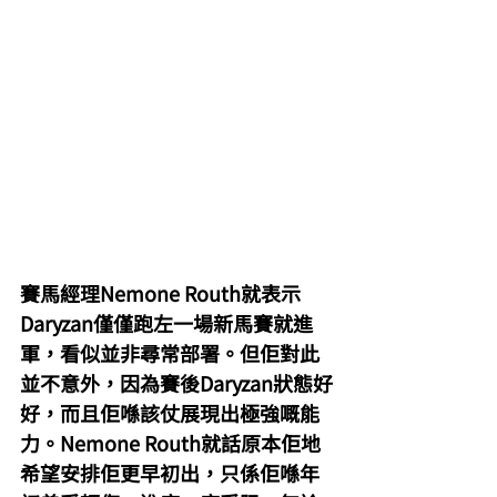
賽馬經理Nemone Routh就表示
Daryzan僅僅跑左一場新馬賽就進
軍，看似並非尋常部署。但佢對此
並不意外，因為賽後Daryzan狀態好
好，而且佢喺該仗展現出極強嘅能
力。Nemone Routh就話原本佢地
希望安排佢更早初出，只係佢喺年