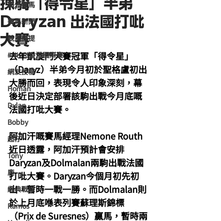
揀騎「得令星」半弟
海外賽馬
Daryzan 出法國打吡
賽馬新聞
大賽
競馬磚提
去年凱旋門大賽冠軍「得令星」
#HKIR 香港國際賽
（Daryz）半弟今月初於聖格盧初出
網友投稿
大勝而回，表現令人印象深刻，幕
Homan
後近日決定部署該駒出戰今月底嘅
Dylan
法國打吡大賽。
Bobby
阿加汗嘅賽馬經理Nemone Routh
超仔
近日透露，阿加汗預計會安排
Tony
Daryzan及Dolmalan兩駒出戰法國
鹿
打吡大賽。Daryzan今個月初先初
出，暫時一戰一勝。而Dolmalan則
經典戰線
於上月底喺表列賽蘇理斯錦標
Ramos
（Prix de Suresnes）贏馬，暫時兩