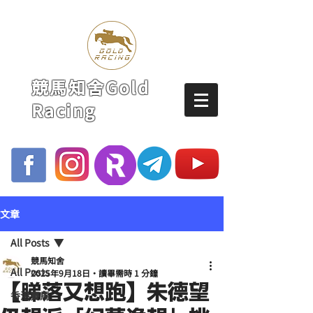
競馬知舍Gold
Racing
文章
All Posts
競馬知舍
All Posts
2025年9月18日
讀畢需時 1 分鐘
【睇落又想跑】朱德望
香港賽馬