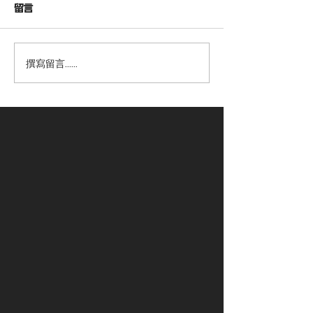
留言
撰寫留言......
【一代名將】美國名將歐
【上訴得直】黎
伯道離世 享年 52 歲
全力獲減刑至停賽