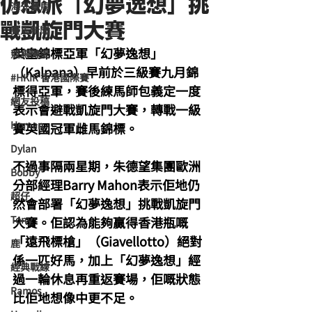
仍想派「幻夢逸想」挑
海外賽馬
戰凱旋門大賽
賽馬新聞
英皇錦標亞軍「幻夢逸想」
競馬磚提
（Kalpana）早前於三級賽九月錦
#HKIR 香港國際賽
標得亞軍，賽後練馬師包義定一度
網友投稿
表示會避戰凱旋門大賽，轉戰一級
Homan
賽英國冠軍雌馬錦標。
Dylan
不過事隔兩星期，朱德望集團歐洲
Bobby
分部經理Barry Mahon表示佢地仍
超仔
然會部署「幻夢逸想」挑戰凱旋門
Tony
大賽。佢認為能夠贏得香港瓶嘅
「遠飛標槍」（Giavellotto）絕對
鹿
係一匹好馬，加上「幻夢逸想」經
經典戰線
過一輪休息再重返賽場，佢嘅狀態
Ramos
比佢地想像中更不足。