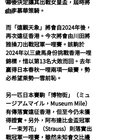
Hawaii
幕後決定讓其出戰女皇盃，屆時將
由李慕華策騎。
駿源
而「遠觀天象」將會自2024年後，
再次遠征香港。今次將會由川田將
雅操刀出戰冠軍一哩賽。該駒於
2024年以三歲馬身份挑戰香港一哩
錦標，惜以第13名大敗而回。去年
贏得日本春秋一哩兩項一級賽，勢
必希望乘勢一雪前恥。
另一匹日本賽駒「博物街」（ミュ
ージアムマイル，Museum Mile）
有傳落實遠征香港，但至今仍未獲
得證實。另外，阿布達比金盃冠軍
「一束芳花」（Strauss）則落實出
戰冠軍一哩賽，雖然未知會交比邊