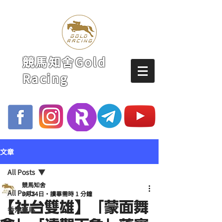
競馬知舍Gold
Racing
文章
All Posts
競馬知舍
All Posts
3月24日
讀畢需時 1 分鐘
【社台雙雄】「蒙面舞
香港賽馬