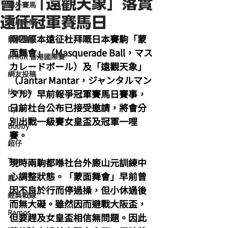
會」「遠觀天象」落實
海外賽馬
遠征冠軍賽馬日
賽馬新聞
兩匹原本遠征杜拜嘅日本賽駒「蒙
競馬磚提
面舞會」（Masquerade Ball，マス
#HKIR 香港國際賽
カレードボール）及「遠觀天象」
網友投稿
（Jantar Mantar，ジャンタルマン
Homan
タル）早前報爭冠軍賽馬日賽事，
日前杜台公布已接受邀請，將會分
Dylan
別出戰一級賽女皇盃及冠軍一哩
Bobby
賽。
超仔
Tony
現時兩駒都喺社台外廄山元訓練中
心調整狀態。「蒙面舞會」早前曾
鹿
因不良於行而停過操，但小休過後
經典戰線
而無大礙。雖然因而避戰大阪盃，
Ramos
但要趕及女皇盃相信無問題。因此