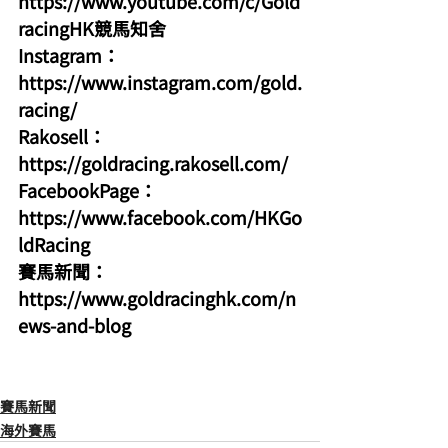
https://www.youtube.com/c/Gold
racingHK競馬知舍
Instagram：
https://www.instagram.com/gold.
racing/
Rakosell：
https://goldracing.rakosell.com/
FacebookPage：
https://www.facebook.com/HKGo
ldRacing
賽馬新聞：
https://www.goldracinghk.com/n
ews-and-blog
賽馬新聞
海外賽馬