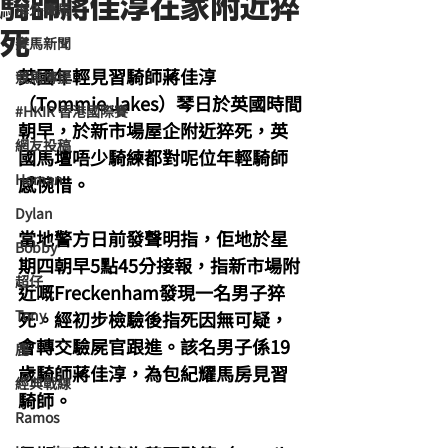
騎師蔣佳淳在家附近猝
海外賽馬
死
賽馬新聞
英國年輕見習騎師蔣佳淳
競馬磚提
（Tommie Jakes）琴日於英國時間
#HKIR 香港國際賽
朝早，於新市場屋企附近猝死，英
網友投稿
國馬壇唔少騎練都對呢位年輕騎師
Homan
感惋惜。
Dylan
當地警方日前發聲明指，佢地於星
Bobby
期四朝早5點45分接報，指新市場附
超仔
近嘅Freckenham發現一名男子猝
Tony
死。經初步檢驗後指死因無可疑，
會轉交驗屍官跟進。該名男子係19
鹿
歲騎師蔣佳淳，為包紀耀馬房見習
經典戰線
騎師。
Ramos