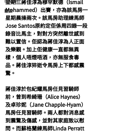
Hawaii
星期三蔣佳淳為穆罕默德（Ismail 
Mohammed）出賽，亦為該馬房一
駿源
星期晨操兩次。該馬房助理練馬師
Jose Santos原約定佢係周四錄一段
錄音比馬主，對對方突然離世感到
難以置信。佢認為蔣佳淳為人正面
及樂觀。加上佢健康一直都無異
樣，個人唔煙唔酒，亦無服食毒
品。蔣佳淳猝逝令馬房上下都感震
驚。
蔣佳淳於包紀耀馬房任見習騎師
前，曾到希綺珊（Alice Haynes）
及卓珍妮（Jane Chapple-Hyam）
馬房任見習騎師。兩人都對消息感
到震驚及傷感，並對其家庭致以慰
問。而蘇格蘭練馬師Linda Perratt 