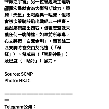
Hawaii
「錶之宇宙」另一位曾經嘅主理騎
師霍宏聲就會為大衛希斯效力，策
駿源
騎「天星」出戰經典一哩賽，佢將
會初次策騎該駒出戰經典一哩賽。
雖然廖康銘出四匹，但霍宏聲就未
獲任何一駒帥權。如早前所報導，
布文將策「白鷺金剛」。而其餘三
匹賽駒將會交由艾兆禮（「翠
紅」）、希威森（「智勝神駒」）
及巴度（「晒冷」）操刀。
Source: SCMP
Photo: HKJC
============================
==
Telegram公海：