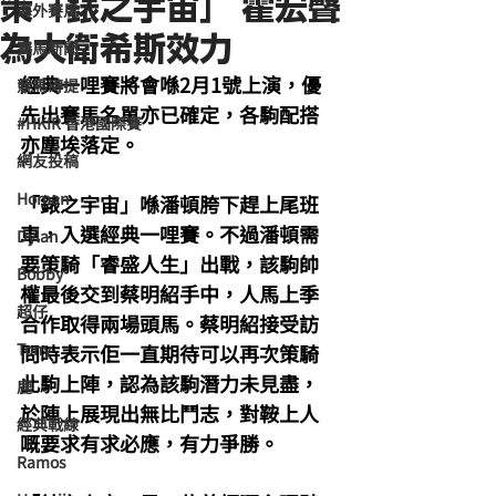
策「錶之宇宙」 霍宏聲
海外賽馬
為大衛希斯效力
賽馬新聞
經典一哩賽將會喺2月1號上演，優
競馬磚提
先出賽馬名單亦已確定，各駒配搭
#HKIR 香港國際賽
亦塵埃落定。
網友投稿
Homan
「錶之宇宙」喺潘頓胯下趕上尾班
車，入選經典一哩賽。不過潘頓需
Dylan
要策騎「睿盛人生」出戰，該駒帥
Bobby
權最後交到蔡明紹手中，人馬上季
超仔
合作取得兩場頭馬。蔡明紹接受訪
Tony
問時表示佢一直期待可以再次策騎
此駒上陣，認為該駒潛力未見盡，
鹿
於陣上展現出無比鬥志，對鞍上人
經典戰線
嘅要求有求必應，有力爭勝。
Ramos