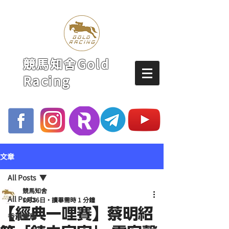
競馬知舍Gold
Racing
文章
All Posts
競馬知舍
All Posts
1月26日
讀畢需時 1 分鐘
【經典一哩賽】蔡明紹
香港賽馬