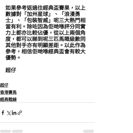
如果參考返過往經典盃賽果，以上
數據對「加州星球」、「浪漫勇
士」、「包裝智威」呢三大熱門相
當有利。除咗因為佢哋喺評分同實
力上都亦比較佔優，從以上兩個角
度，都可以睇到呢三匹馬嘅級數同
其他對手亦有明顯差距。以此作為
參考，相信佢哋喺經典盃會有較大
優勢。
超仔
超仔
香港賽馬
經典戰線