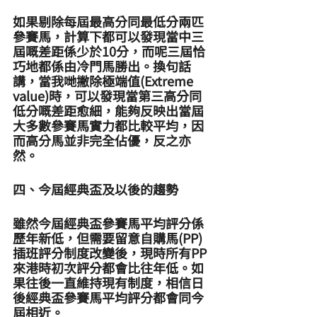
如果剔除每屆最高分同最低分兩匹
參賽馬，計算下都可以發現當中三
屆嘅差距係少於10分，而呢三屆恰
巧地都係由冷門馬勝出。換句話
講，當我哋撇除極端值(Extreme 
value)時，可以發現當第三高分同
低分嘅差距愈細，能夠反映出當屆
大多數參賽馬實力都比較平均，因
而高分馬並非完全佔優，反之亦
然。
四、今屆經典盃及以後的趨勢
雖然今屆經典盃參賽馬平均評分係
歷年新低，但需要留意自購馬(PP)
插班評分制度改變後，現時所有PP
來港時初次評分都會比往年低。如
果往後一直維持現有制度，相信日
後經典盃參賽馬平均評分都會同今
屆相近。