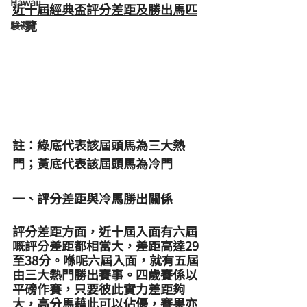
Hawaii
近十屆經典盃評分差距及勝出馬匹
一覽
駿源
註：綠底代表該屆頭馬為三大熱
門；黃底代表該屆頭馬為冷門
一、評分差距與冷馬勝出關係
評分差距方面，近十屆入面有六屆
嘅評分差距都相當大，差距高達29
至38分。喺呢六屆入面，就有五屆
由三大熱門勝出賽事。四歲賽係以
平磅作賽，只要彼此實力差距夠
大，高分馬藉此可以佔優，賽果亦