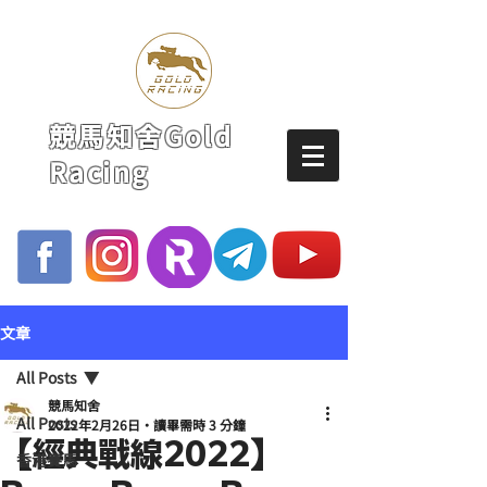
競馬知舍Gold
Racing
文章
All Posts
競馬知舍
All Posts
2022年2月26日
讀畢需時 3 分鐘
【經典戰線2022】
香港賽馬