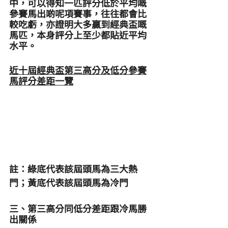
中，可以得知一匹評分低於平均嘅
參賽馬出啲呢項賽事，往往都會比
較吃虧，亦證明大多贏到經典盃嘅
馬匹，本身評分上至少都貼近平均
水平。
近十屆經典盃第三高分及低分參賽
馬評分差距一覽
註：綠底代表該屆頭馬為三大熱
門；黃底代表該屆頭馬為冷門
三、第三高分同低分差距跟冷馬勝
出關係