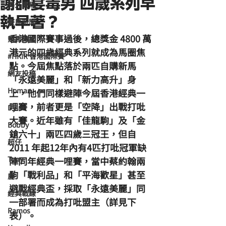
謝師宴毒男 四歲系列早
海外賽馬
執早著？
賽馬新聞
香港國際賽事過後，總獎金 4800 萬
競馬磚提
港元的四歲經典系列就成為馬圈焦
#HKIR 香港國際賽
點。今屆焦點落於兩匹自購新馬
網友投稿
「永遠美麗」和「新力高升」身
Homan
上，他們同樣避陣今屆香港經典一
哩賽，前者更是「空降」出戰打吡
Dylan
大賽。近年雖有「佳龍駒」及「金
Bobby
鎗六十」兩匹四歲三冠王，但自 
超仔
2011 年起12年內有4匹打吡冠軍缺
Tony
陣同年經典一哩賽，當中蔡約翰兩
駒「戰利品」和「平海歡星」甚至
鹿
避戰經典盃，採取「永遠美麗」同
經典戰線
一部署而成為打吡盟主（詳見下
Ramos
表）。