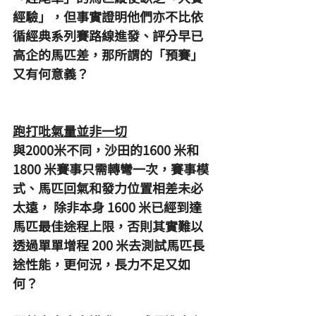
經驗」，但事實證明他們亦不比依
循經典系列賽路線進發、評分早已
高企的馬匹差，那所謂的「預賽」
又有何意義？
跑打吡氣量並非一切
與2000米不同，沙田的1600 米和 
1800 米賽事只需轉彎一次，賽事模
式、馬匹回氣和發力位置相差未必
太遠， 除非本身 1600 米已經到達
馬匹最佳途程上限，否則其實難以
透過單單增程 200 米去測試馬匹長
途性能，更何況，長力不足又如
何？