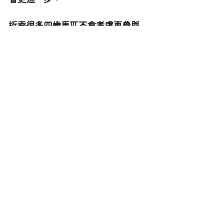
近季很多四歲馬匹不會考慮再參與
冠軍賽馬日，留待下季才初挑戰一
級賽，屆時南半球馬已年屆五歲，
北半球馬亦接近五歲。馬王「金鎗
六十」橫掃四歲經典系列後決定提
早唞暑，避戰冠軍賽馬日以及季尾
的級際賽。「達心星」勝出打吡後
（當時為其第 12 次出賽）久休兩個
月才出戰季尾的獅子山錦標，但可
惜其後好像高峰已過。對早熟馬而
言，未能乘勝追擊出戰冠軍賽馬日
實在可惜。
香港打吡屬於獎金第四高的賽事，