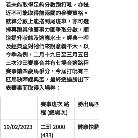
若未能取得足夠分數跑打吡，亦幾
近不可能取得前兩關的參賽資格。
就算分數上能搭到尾班車，亦可選
擇再跑其他賽事力圖爭取分數，順
道提升狀態及適應水土，經典一哩
及經典盃對牠們來說意義不大。以
今季為例，二月十九日至三月五日
三次沙田賽事合共有七場合適路程
賽事讓四歲馬爭分，今屆打吡有三
匹馬缺陣經典盃，最終透過勝出下
表賽事而取得入場券：
賽事班次 路
勝出馬匹
程 (總場次)
19/02/2023
二班 2000 
健康快駒
(433)