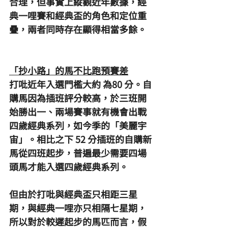
合理，但事實上縱觀近年數據，經
典一哩賽和經典盃的角色和定位重
疊，兩者同時存在顯得相當多餘。
「抄小路」的馬不比跑預賽差
打吡近年入選門檻大約 為80 分。自
購馬因為插班評分較高，於三班開
始勝出一、兩場賽事就有機會出戰
四歲經典系列，如今季的「美麗宇
宙」。相比之下 52 分插班的自購新
馬從四班起步，普遍最少需要四場
頭馬才能入選四歲經典系列。
但由於打吡與經典盃只相距三星
期，與經典一哩亦只相隔七星期，
所以對於較遲起步的馬匹而言，假