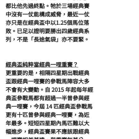
都比他先過終點。牠於三場經典賽
中沒有一仗能構成威脅，最近一仗
亦只是在經典盃中以1.25個馬位落
敗。已足以證明要勝出四歲經典系
列，不是「長途氣袋」亦不要緊。
經典盃純粹當經典一哩重賽？
更重要的是，相隔四星期出戰經典
盃跟經典一哩賽的參戰馬陣容大多
不會有大變動。自 2015 年起每年經
典盃參戰馬都有超過一半曾參與經
典一哩賽，今屆 14 匹經典盃參戰馬
更有十匹曾參與經典一哩賽，為近
年最多。短短四星期內馬匹難以大
幅進步，經典盃賽果不應該跟經典