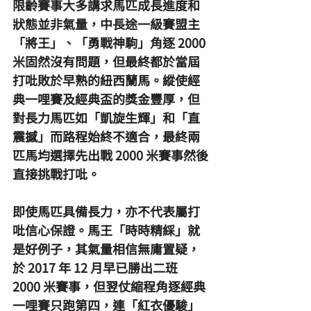
限齡賽事大多講求馬匹成長進度和
狀態並非氣量，中長途一級賽盟主
「將王」、「勇戰神駒」角逐 2000 
米固然沒有問題，但最終都於當屆
打吡敗於早熟的紐西蘭馬。縱使經
典一哩賽及經典盃的獎金豐厚，但
對長力馬匹如「凱旋生輝」和「直
震撼」而路程始終不適合，最終兩
匹馬均選擇先出戰 2000 米賽事然後
直接挑戰打吡。
即使馬匹具備長力，亦不代表屬打
吡信心保證。馬王「時時精綵」就
是好例子，其氣量相信無庸置疑，
於 2017 年 12 月早已勝出二班 
2000 米賽事，但翌仗縮程角逐經典
一哩賽只跑第四，連「紅衣優駿」