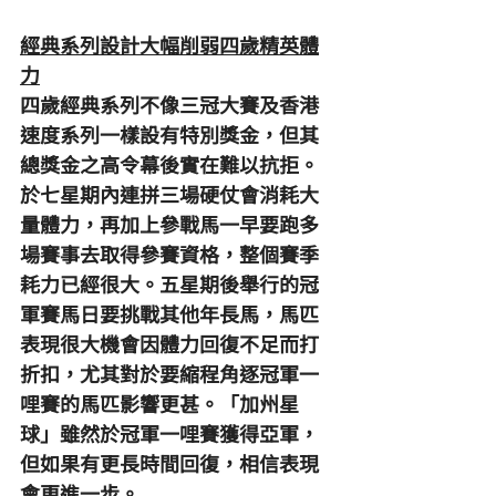
經典系列設計大幅削弱四歲精英體
力
四歲經典系列不像三冠大賽及香港
速度系列一樣設有特別獎金，但其
總獎金之高令幕後實在難以抗拒。
於七星期內連拼三場硬仗會消耗大
量體力，再加上參戰馬一早要跑多
場賽事去取得參賽資格，整個賽季
耗力已經很大。五星期後舉行的冠
軍賽馬日要挑戰其他年長馬，馬匹
表現很大機會因體力回復不足而打
折扣，尤其對於要縮程角逐冠軍一
哩賽的馬匹影響更甚。「加州星
球」雖然於冠軍一哩賽獲得亞軍，
但如果有更長時間回復，相信表現
會更進一步。