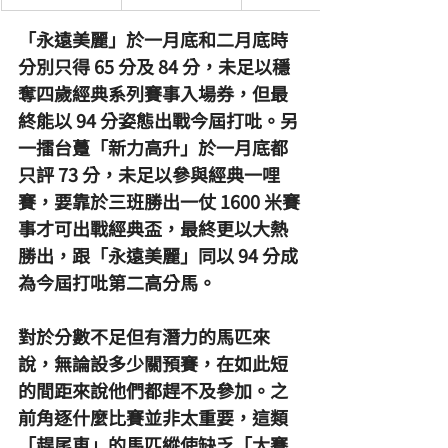
「永遠美麗」於一月底和二月底時
分別只得 65 分及 84 分，未足以穩
奪四歲經典系列賽事入場券，但最
終能以 94 分姿態出戰今屆打吡。另
一擂台躉「新力高升」於一月底都
只評 73 分，未足以參與經典一哩
賽，要靠於三班勝出一仗 1600 米賽
事才可出戰經典盃，最終更以大熱
勝出，跟「永遠美麗」同以 94 分成
為今屆打吡第二高分馬。
對於分數不足但有潛力的馬匹來
說，無論設多少關預賽，在如此短
的間距來說他們都趕不及參加。之
前角逐什麼比賽並非太重要，這類
「趕尾車」的馬匹縱使缺乏「大賽