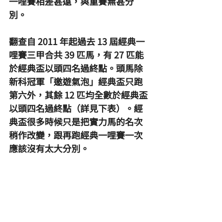
一哩賽相差甚遠，與重賽無甚分
別。
翻查自 2011 年起過去 13 屆經典一
哩賽三甲合共 39 匹馬，有 27 匹能
於經典盃以頭四名過終點。頭馬除
新科冠軍「邀遊氣泡」經典盃只跑
第六外，其餘 12 匹均全數於經典盃
以頭四名過終點（詳見下表）。經
典盃很多時候只是把實力馬的名次
稍作改變，跟再跑經典一哩賽一次
應該沒有太大分別。