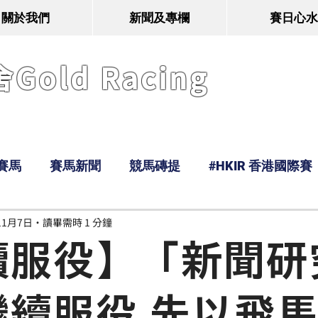
關於我們
新聞及專欄
賽日心水
old Racing
賽馬
賽馬新聞
競馬磚提
#HKIR 香港國際賽
11月7日
讀畢需時 1 分鐘
Tony
鹿
經典戰線
Ramos
Hawaii
續服役】「新聞研
繼續服役 先以飛