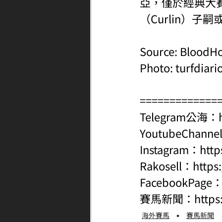
亞，僅於經典大
（Curlin）
Source: BloodH
Photo: turfdiari
=============
Telegram公海：
YoutubeChanne
Instagram：
http
Rakosell：
https
FacebookPage
賽馬新聞：
http
海外賽馬
賽馬新聞