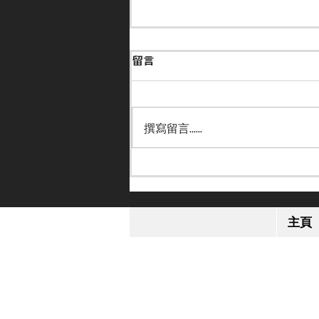
留言
撰寫留言......
【一代名將】美國名將歐伯道
離世 享年 52 歲
主頁