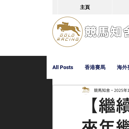
主頁
競馬知舍G
All Posts
香港賽馬
海外
競馬知舍
2025年
Dylan
Bobby
超仔
【繼
來年