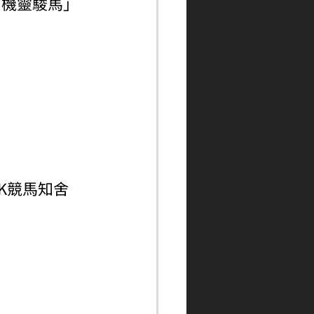
「機靈駿馬」
ngHK競馬知舍