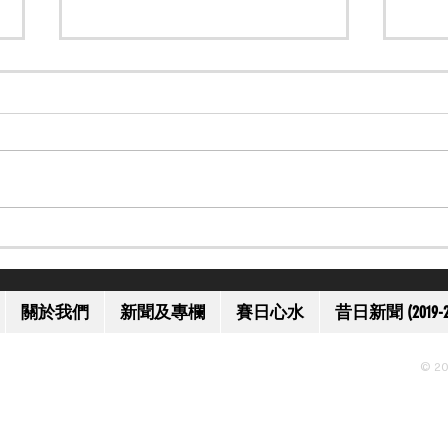
【上訴得直】黎應揚未盡全力
【韓
獲減刑至停賽 10 日
表避
關於我們
新聞及專欄
賽日心水
昔日新聞 (2019-2
© 20