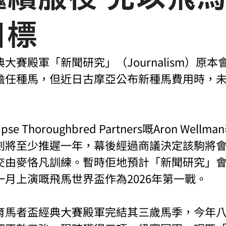
目標
大賽殿軍「新聞研究」（Journalism）原
擔任種馬，但近日古摩亞公布新種馬費用時，
e Thoroughbred Partners嘅Aron Well
劃將至少推遲一年，幕後經過商議決定該駒將會喺
交由麥恪凡訓練。暫時佢地預計「新聞研究」
月上演嘅飛馬世界盃作為2026年第一戰。
育馬者盃經典大賽殿軍完結其三歲馬季，今年