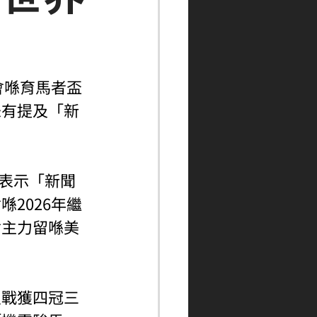
本會喺育馬者盃
未有提及「新
man表示「新聞
2026年繼
會主力留喺美
八戰獲四冠三