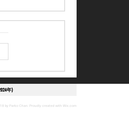
國國際賽】兩獲邀日本代
戰 補選賽駒有待確定
024年)
18 by Parko Chan. Proudly created with
Wix.com