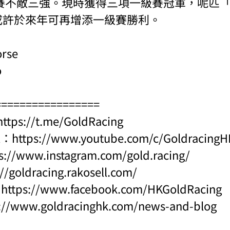
賽不敵三強。現時獲得三項一級賽冠軍，呢匹
子嗣或許於來年可再增添一級賽勝利。
orse
o
=================
https://t.me/GoldRacing
l：
https://www.youtube.com/c/Goldraci
s://www.instagram.com/gold.racing/
://goldracing.rakosell.com/
：
https://www.facebook.com/HKGoldRacing
s://www.goldracinghk.com/news-and-blog