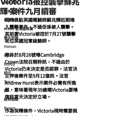
Victoria被控襲擊蘇兆
海外賽馬
輝 案件九月續審
賽馬新聞
現時長駐英國嘅騎師蘇兆輝近期捲
競馬磚提
入襲擊事件，不過佢係被人襲擊。
#HKIR 香港國際賽
其前妻Victoria被控於7月27號襲擊
網友投稿
呢位英國冠軍級騎師。
Homan
案件於8月26號喺Cambridge 
Dylan
Crown法院召開聆訊，不過由於
Bobby
Victoria仍未決定是否認罪，法官決
超仔
定
押後案件至9月12復訊。法官
Tony
Andrew Hurst表示案件必需有所進
展，意味著現年39歲嘅Victoria要喺
鹿
復訊當天決定好立場。
經典戰線
Ramos
作為保釋條件，Victoria現時需要佩