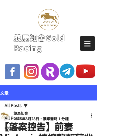
競馬知舍Gold
Racing
文章
All Posts
競馬知舍
All Posts
2025年8月28日
讀畢需時 1 分鐘
【落案控告】前妻
香港賽馬