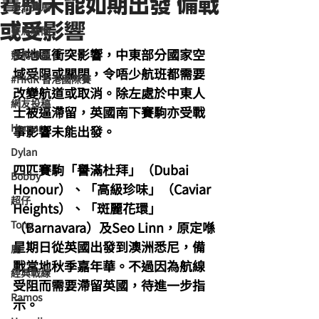
賽駒未能如期出發 備戰
海外賽馬
或受影響
賽馬新聞
受地區衝突影響，中東部分國家空
競馬磚提
域受限或關閉，令唔少航班都需要
#HKIR 香港國際賽
改變航道或取消。除左處於中東人
網友投稿
士被逼滯留，英國南下賽駒亦受戰
Homan
事影響未能出發。
Dylan
四匹賽駒「譽滿杜拜」（Dubai 
Bobby
Honour）、「高級珍味」（Caviar 
超仔
Heights）、「斑麗花環」
Tony
（Barnavara）及Seo Linn，原定喺
星期日從英國出發到澳洲悉尼，備
鹿
戰當地秋季嘉年華。不過因為航線
經典戰線
受阻而需要滯留英國，待進一步指
Ramos
示。