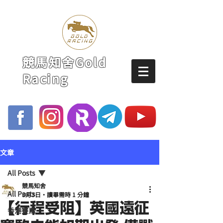
競馬知舍Gold
Racing
文章
All Posts
競馬知舍
All Posts
3月3日
讀畢需時 1 分鐘
【行程受阻】英國遠征
香港賽馬