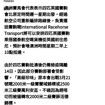
Hawaii
澳洲賽馬會代表表示四匹英國賽駒
駿源
會比原定時間遲一星期出發，經過
航空公司重新編排路線後，負責運
送賽駒嘅International Racehorse 
Transport將可以安排四匹英國賽駒
乘搭國泰航空嘅貨機從英國前往悉
尼，預計會喺澳洲時間星期二早上
10點抵達。
由於四匹賽駒抵澳後仍需檢疫隔離
14日，因此部分賽駒部署會受影
響。「高級珍味」原本會出戰3月21
號嘅2000米一級賽蘭域錦標或2500
米三級賽萬利安盃，不過因為趕唔
切而被逼轉攻2000米二級賽薛活德
錦標。