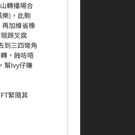
中山轉播場合
滿樂)，此駒
」再加維省橡
發現蹄叉腐
去到三四彎角
識轉，蝕咗唔
幫Ivy仔賺
FT緊隨其