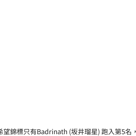
望錦標只有Badrinath (坂井瑠星) 跑入第5名