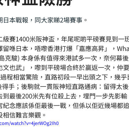
期日本戰報，同大家睇2場賽事
。
二級賽1400米阪神盃，年尾呢啲平磅賽見到一
喺日本，唔嚟香港打爆「嘉應高昇」，What a w
島克駿) 本身係有值得來港試多一次，奈何幕
也文也武」，嚟到平磅場合終於贏返一次，仲
0)，只係過程相當驚險，直路初段一早出頭之下，幾
從後得手；後駒就一貫阪神短直路通病：留得太
去到最後200米先有位殺上去，埋門一步先影輸
宮紀念應該係佢最後一戰，但係以佢近幾場都
役相信難言樂觀。
.com/watch?v=4jerWOg2Ih0