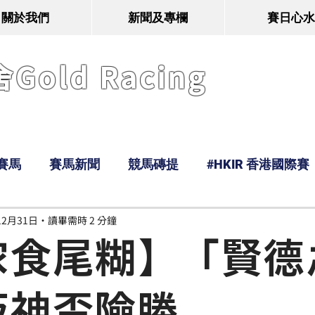
關於我們
新聞及專欄
賽日心水
old Racing
賽馬
賽馬新聞
競馬磚提
#HKIR 香港國際賽
12月31日
讀畢需時 2 分鐘
Tony
鹿
經典戰線
Ramos
Hawaii
家食尾糊】「賢德
阪神盃險勝