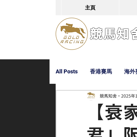
主頁
競馬知舍G
All Posts
香港賽馬
海外
競馬知舍
2025年
Dylan
Bobby
超仔
【衰
君」