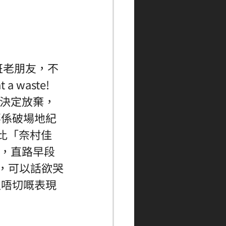
班老朋友，不
aste! 
後決定放棄，
要係破場地紀
乎比「奈村佳
後，直路早段
，可以話欲哭
追唔切嘅表現