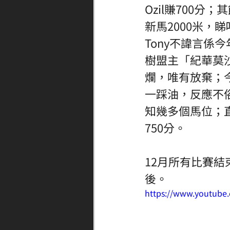
Ozil賺700
新馬2000米，睇
Tony不諱言係
樹盟主「紀華莫
爛，唯有放棄；
一踩油，反應不
知幾多個馬位；直
750分。
12月所有比賽結
後。
https://www.youtub