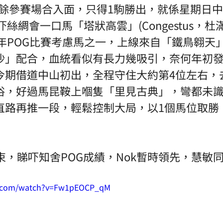
分；其餘參賽場合入面，只得1駒勝出，就係星期日
吓絲綢會一口馬「塔狀高雲」(Congestus，杜
今年POG比賽考慮馬之一，上線來自「鐵鳥翱天
沙」配合，血統看似有長力幾吸引，奈何年初
今期借道中山初出，全程守住大約第4位左右，
俗，好過馬昆鞍上嗰隻「里見古典」，彎都未
路再推一段，輕鬆控制大局，以1個馬位取勝，
束，睇吓知舍POG成績，Nok暫時領先，慧敏同
e.com/watch?v=Fw1pEOCP_qM