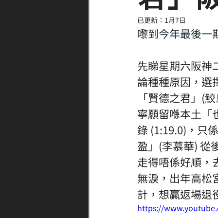
已更新：
1月7日
嚟到今年最後一
先睇星期六阪神
論種種原因，選擇留
「賢德之君」(鮫
寧願留喺本土「
錄 (1:19.
盈」(李慕華) 
走得唔係好順，
無淚，出年高松
計，想贏返場退
https://www.youtube