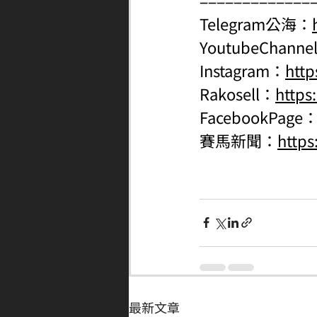
Telegram公海：
YoutubeChanne
Instagram：
http
Rakosell：
https
FacebookPage
賽馬新聞：
http
最新文章