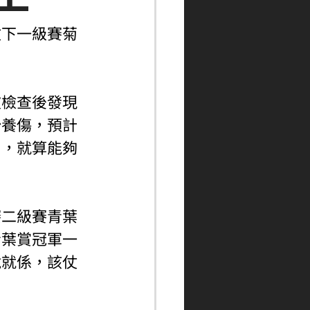
攻下一級賽菊
波檢查後發現
始養傷，預計
易，就算能夠
賽二級賽青葉
青葉賞冠軍一
說就係，該仗