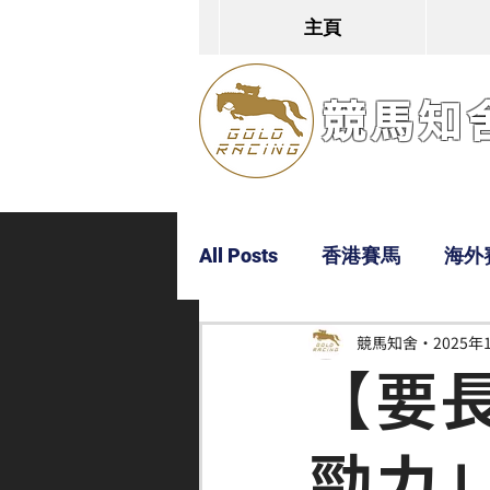
主頁
競馬知舍G
All Posts
香港賽馬
海外
競馬知舍
2025年
Dylan
Bobby
超仔
【要
勁力