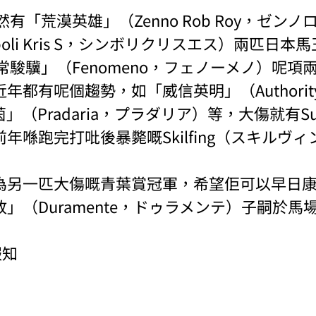
然有「荒漠英雄」（Zenno Rob Roy，ゼン
oli Kris S，シンボリクリスエス）兩匹日本
超常駿驥」（Fenomeno，フェノーメノ）呢項
年都有呢個趨勢，如「威信英明」（Authori
（Pradaria，プラダリア）等，大傷就有Sug
年喺跑完打吡後暴斃嘅Skilfing（スキルヴ
為另一匹大傷嘅青葉賞冠軍，希望佢可以早日
」（Duramente，ドゥラメンテ）子嗣於馬
報知