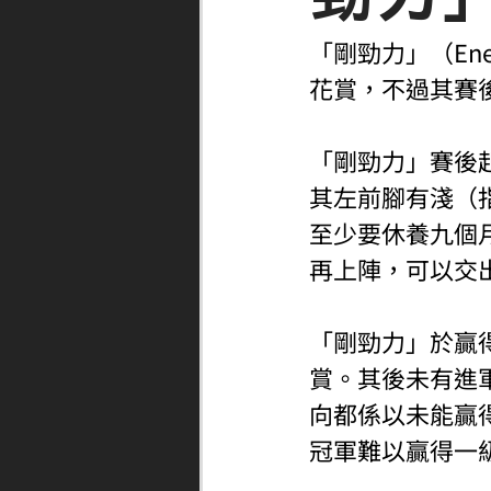
「剛勁力」（En
花賞，不過其賽
「剛勁力」賽後
其左前腳有淺（
至少要休養九個
再上陣，可以交
「剛勁力」於贏
賞。其後未有進
向都係以未能贏
冠軍難以贏得一