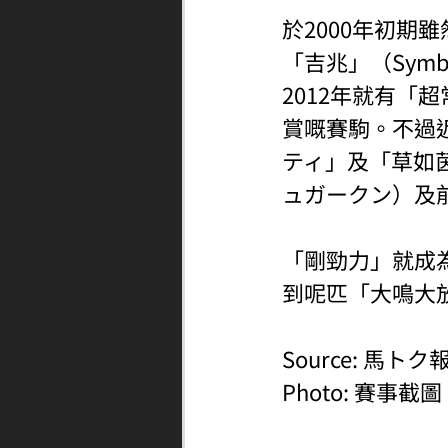
於2000年初期雖
「吉兆」（Symb
2012年就有「
賞嘅賽駒。不過近
ティ」及「草如茵」
ュガークン）及前
「剛勁力」就成
到呢匹「大鳴大放
Source: 馬トク
Photo: 賽事截圖