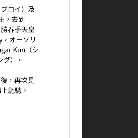
ノロブロイ）及
馬王，去到
兩勝春季天皇
ty，オーソリ
ar Kun（シ
ィング）。
康復，再次見
場上馳騁。