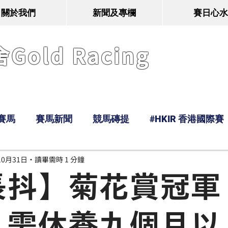
關於我們
新聞及專欄
賽日心水
old Racing
賽馬
賽馬新聞
競馬磚提
#HKIR 香港國際賽
10月31日
讀畢需時 1 分鐘
Tony
鹿
經典戰線
Ramos
Hawaii
長抖】菊花賞冠軍
」需休養九個月以