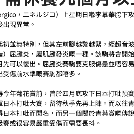
ergico，エネルジコ）上星期日喺李慕華胯下
後出現異常。
起初並無特別，但其左前腳越黎越緊，經超音
指）屈腱炎，屬肌腱發炎嘅一種。該駒將會開
月先可以復出。屈腱炎賽駒要克服傷患並唔容
出受傷前水準嘅賽駒都唔多。
得今年菊花賞前，曾於四月底攻下日本打吡預
軍日本打吡大賽，留待秋季先再上陣。而以往
得日本打吡而聞名，而另一個關於青葉賞嘅傳
級賽或很容易嚴重受傷而需要長抖。