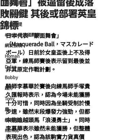
面舞會」被逼留後成落
海外賽馬
敗關鍵 其後或部署英皇
賽馬新聞
錦標
競馬磚提
日本代表「蒙面舞會」
#HKIR 香港國際賽
（Masquerade Ball，マスカレード
網友投稿
ボール）日前於女皇盃後上不及得
Homan
亞軍，練馬師賽後表示留到最後並
Dylan
非其原定作戰計劃。
Bobby
騎師李慕華於賽後向練馬師手塚貴
超仔
久匯報時表示，認為今場未能獲勝
Tony
十分可惜，同時因為坐騎受制於慢
鹿
步速，雖然末段爆發力強勁，但都
未能追越頭馬「浪漫勇士」。同時
經典戰線
李慕華表示雖然未能獲勝，但整體
Ramos
表現出色，認為該駒實力貨真價