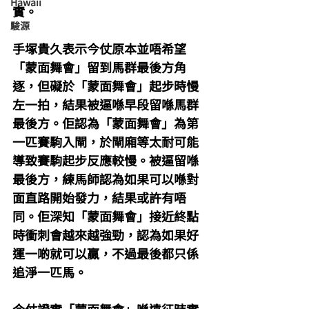
Hawaii
實。
駿源
手塚貴久表示今仗原本並唔希望
「蒙面舞會」留到馬群最後方角
逐，但礙於「蒙面舞會」起步時慢
左一拍，結果被逼喺早段留喺馬群
最後方。佢認為「蒙面舞會」為第
一匹賽駒入閘，於閘廂等太耐可能
導致賽駒起步反應較慢。被逼留喺
最後方，練馬師認為如果可以喺對
面直路開始發力，結果或許有唔
同。佢深知「蒙面舞會」接近終點
時衝刺會越來越強勁，認為如果好
運一啲就可以贏，不過最後都只係
追淨一匹馬。