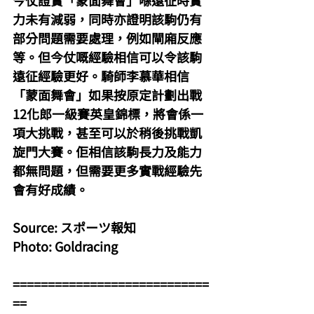
今仗證實「蒙面舞會」喺遠征時實
力未有減弱，同時亦證明該駒仍有
部分問題需要處理，例如閘廂反應
等。但今仗嘅經驗相信可以令該駒
遠征經驗更好。騎師李慕華相信
「蒙面舞會」如果按原定計劃出戰
12化郎一級賽英皇錦標，將會係一
項大挑戰，甚至可以於稍後挑戰凱
旋門大賽。佢相信該駒長力及能力
都無問題，但需要更多實戰經驗先
會有好成績。
Source: スポーツ報知
Photo: Goldracing
============================
==