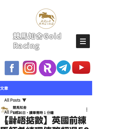
競馬知舍Gold
Racing
文章
All Posts
競馬知舍
All Posts
1月16日
讀畢需時 1 分鐘
【計唔掂數】英國前練
香港賽馬