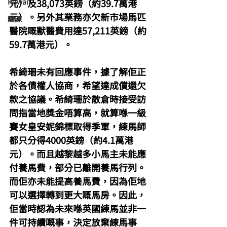
Hawaii
元）及38,073英鎊（約39.7萬港
元）。另外其業務亦欠新市場馬匹
駿源
醫院嘅獸醫費用達57,211英鎊（約
59.7萬港元）。
希綺珊未有回應事件，據了解佢正
於各債權人協商，希望達成償還欠
款之協議。希綺珊於散倉時接受訪
問指當地獎金唔算高，就算喺一級
賽女皇安妮錦標取得季軍，練馬師
都只分得4000英鎊（約4.1萬港
元）。而且越黎越多小馬主未能應
付養馬費，部分已離開養馬行列。
而佢亦未能提高養馬費，因為佢地
可以選擇轉到更大嘅馬房。因此，
佢當時認為未來喺英國練馬並非一
件可持續嘅事，決定放棄練馬事