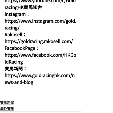
https://www.youtube.com/c/Gold
racingHK競馬知舍
Instagram：
https://www.instagram.com/gold.
racing/
Rakosell：
https://goldracing.rakosell.com/
FacebookPage：
https://www.facebook.com/HKGo
ldRacing
賽馬新聞：
https://www.goldracinghk.com/n
ews-and-blog
賽馬新聞
海外賽馬