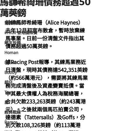
馬師希綺珊債務超過50
海外賽馬
萬英鎊
賽馬新聞
前練馬師希綺珊（Alice Haynes）
競馬磚提
去年12月初宣布散倉，暫時放棄練
#HKIR 香港國際賽
馬事業。日前一份清盤文件指出其
網友投稿
債務超過50萬英鎊。
Homan
據Racing Post報導，其練馬業務近
Dylan
日清盤，現時其債務達542,351英鎊
Bobby
（約566萬港元），需要將其練馬業
超仔
務完成清盤後及資產變賣抵債。當
Tony
中其最大債權人為稅務海關總署，
合共欠款233,263英鎊（約243萬港
鹿
元）。之後就兩個馬匹拍賣公司，
經典戰線
達德素（Tattersalls）及Goffs，分
Ramos
別欠款108,326英鎊（約113萬港