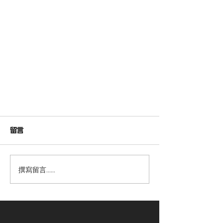
留言
撰寫留言......
【World Pool 大法】識價盃初