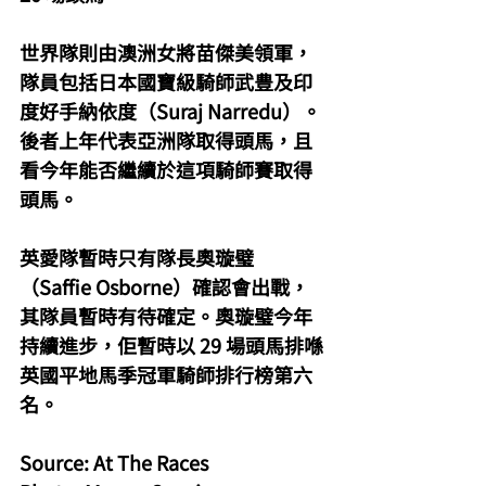
世界隊則由澳洲女將苗傑美領軍，
隊員包括日本國寶級騎師武豊及印
度好手納依度（Suraj Narredu）。
後者上年代表亞洲隊取得頭馬，且
看今年能否繼續於這項騎師賽取得
頭馬。
英愛隊暫時只有隊長奧璇璧
（Saffie Osborne）確認會出戰，
其隊員暫時有待確定。奧璇璧今年
持續進步，佢暫時以 29 場頭馬排喺
英國平地馬季冠軍騎師排行榜第六
名。
Source: At The Races