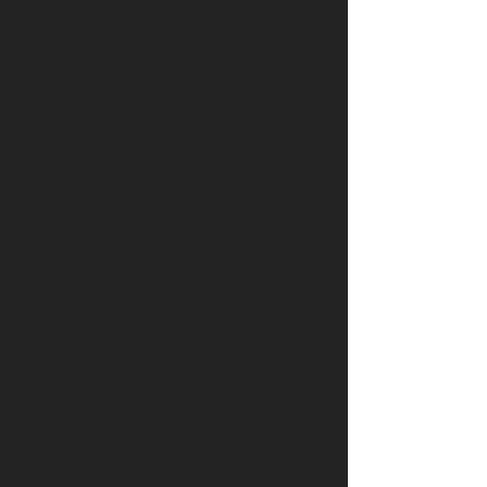
成World Pool一份子 第25屆將
設HKJC隊