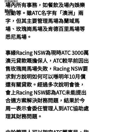
Hawaii
場內所有事務，如餐飲及場內娛樂
駿源
活動等。雖ATC名字有「澳洲」兩
字，但其主要管理馬場為蘭域馬
場、玫瑰崗馬場及肯德百里馬場等
悉尼馬場。
事緣Racing NSW為現時ATC 3000萬
澳元貸款嘅擔保人，ATC較早前因出
售玫瑰崗馬場失敗，Racing NSW要
求對方說明如何可以喺明年10月償
還有關貸款。經過多次說明會後，
會上Racing NSW認為ATC未能提出
合適方案解決財務問題，結果於今
周一表示會委任管理人到ATC協助處
理其財務問題。