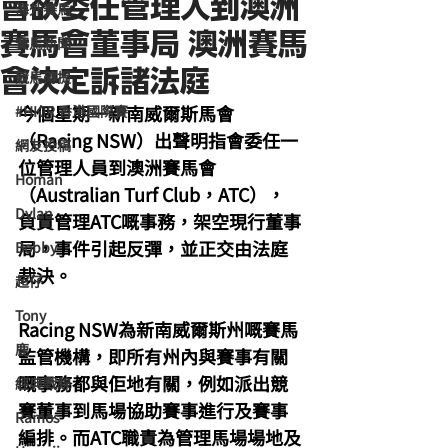
會欲委任管理人到澳洲
海外賽馬
賽馬會董事局 澳洲賽馬
賽馬新聞
會決定訴諸法庭
競馬磚提
今個星期一新南威爾斯馬會
#HKIR 香港國際賽
（Racing NSW）出聲明指會委任一
網友投稿
位管理人員到澳洲賽馬會
Homan
（Australian Turf Club，ATC），
Dylan
負責管理ATC嘅事務，架空現行董事
局，事件引起反彈，並正交由法庭
Bobby
裁決。
超仔
Tony
Racing NSW為新南威爾斯州嘅賽馬
鹿
監管機構，即所有州內與賽事有關
嘅事務都與佢地有關，例如派出競
經典戰線
賽董事到馬場協助賽事進行及賽事
Ramos
編排。而ATC職責為管理馬場場地及