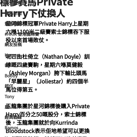
標參賽馬Private
海外賽馬
Harry下仗換人
賽馬新聞
星河錦標冠軍Private Harry上星期
競馬磚提
六喺1100米二級賽索士錦標吞下服
#HKIR 香港國際賽
役以來首場敗仗。
網友投稿
Homan
呢匹由杜倚立（Nathan Doyle）訓
練嘅四歲賽駒，星期六喺莫健毅
Dylan
（Ashley Morgan）胯下輸比頭馬
Bobby
「早麗星」（Joliestar）約四個半
超仔
馬位得第五。
Tony
玉龍集團於星河錦標後購入Private 
鹿
Harry百分之50嘅股分，索士錦標
經典戰線
後，玉龍集團就於向Kurrinda 
Ramos
Bloodstock表示佢地希望可以更換