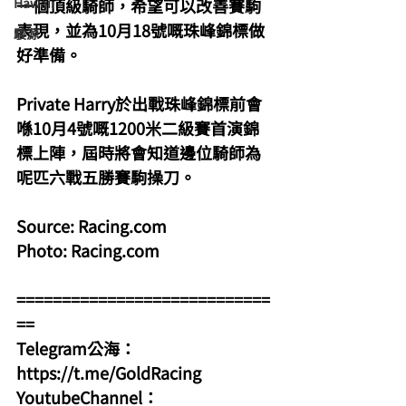
Hawaii
一個頂級騎師，希望可以改善賽駒
表現，並為10月18號嘅珠峰錦標做
駿源
好準備。
Private Harry於出戰珠峰錦標前會
喺10月4號嘅1200米二級賽首演錦
標上陣，屆時將會知道邊位騎師為
呢匹六戰五勝賽駒操刀。
Source: 
Racing.com
Photo: 
Racing.com
============================
==
Telegram公海：
https://t.me/GoldRacing
YoutubeChannel：