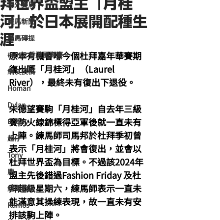
拜世界盃盟主「月桂
海外賽馬
河」於日本展開配種生
賽馬新聞
涯
競馬磚提
原本有機會喺今個杜拜嘉年華賽期
#HKIR 香港國際賽
復出嘅「月桂河」（Laurel 
網友投稿
River），最終未有復出下退役。
Homan
Dylan
朱德望賽駒「月桂河」自去年三級
賽防火線錦標得亞軍後就一直未有
Bobby
上陣。練馬師司馬邦於杜拜季初曾
超仔
表示「月桂河」將會復出，並會以
Tony
杜拜世界盃為目標。不過該2024年
鹿
盟主先後錯過Fashion Friday 及杜
拜超級星期六，練馬師表示一直未
經典戰線
能滿意其操練表現，故一直未有安
Ramos
排該駒上陣。