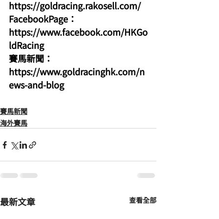
https://goldracing.rakosell.com/
FacebookPage：
https://www.facebook.com/HKGo
ldRacing
賽馬新聞：
https://www.goldracinghk.com/n
ews-and-blog
賽馬新聞
海外賽馬
最新文章
查看全部