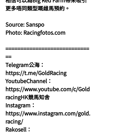
相信可以為Big Red Farm帶來吸引
更多唔同類型嘅雌馬預約。
Source: Sanspo
Photo: 
Racingfotos.com
============================
==
Telegram公海：
https://t.me/GoldRacing
YoutubeChannel：
https://www.youtube.com/c/Gold
racingHK競馬知舍
Instagram：
https://www.instagram.com/gold.
racing/
Rakosell：