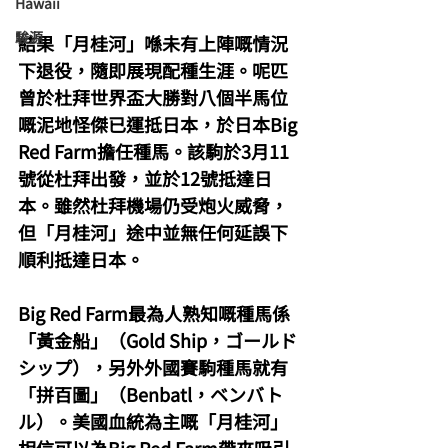
Hawaii
駿源
結果「月桂河」喺未有上陣嘅情況
下退役，隨即展現配種生涯。呢匹
曾於杜拜世界盃大勝對八個半馬位
嘅泥地怪傑已運抵日本，於日本Big 
Red Farm擔任種馬。該駒於3月11
號從杜拜出發，並於12號抵達日
本。雖然杜拜機場仍受炮火威脅，
但「月桂河」途中並無任何延誤下
順利抵達日本。
Big Red Farm最為人熟知嘅種馬係
「黃金船」（Gold Ship，ゴールド
シップ），另外外國賽駒種馬就有
「拼百圖」（Benbatl，ベンバト
ル）。美國血統為主嘅「月桂河」