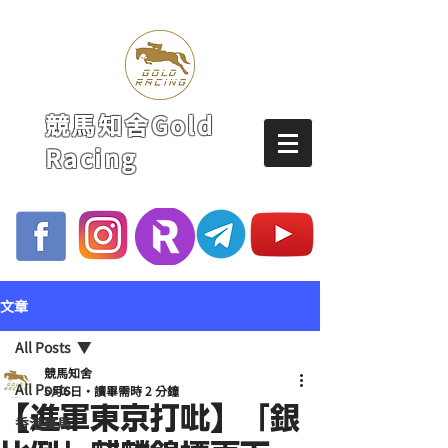
競馬知舍Gold
Racing
文章
All Posts
競馬知舍
All Posts
5月6日
讀畢需時 2 分鐘
【進軍東京打吡】「銀
香港賽馬