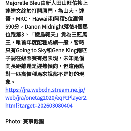
Majorelle Bleu由新人田山旺佑換上
連達文終於打開勝門，為山大、達
哥、MKC、Hawaii和阿積5位贏得
590分，Danon Midnight落後4個馬
位跑第3。「鐵鳥翱天」貴為三冠馬
王，唯首年度配種成績一般，暫時
只有Going to Sky和Gene King兩匹
子嗣在級際賽有過表現，未知是偏
向長距離還是遲熟傾向，但這兩點
對一匹高價種馬來說都不是好的現
象。
https://jra.webcdn.stream.ne.jp/
web/jra/onetag2020/eqPcPlayer2.
html?target=202603080404
Photo: 賽事截圖