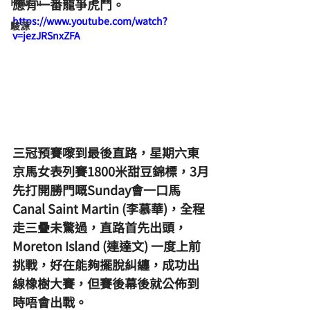
Hawaii
應有一番龍爭虎鬥。
https://www.youtube.com/watch?
駿源
v=jezJRSnxZFA
三冠預賽嚟到最後直路，星期六東
京馬女表列賽1800米甜豆錦標，3月
先打開勝門嘅Sunday會一口馬
Canal Saint Martin (李慕華)，全程
走三疊未驚過，直路首先出頭，
Moreton Island (連達文) 一度上前
挑戰，好在能夠擺脫糾纏，成功出
線橡樹大賽，但賽後幕後就公佈到
時唔會出戰。