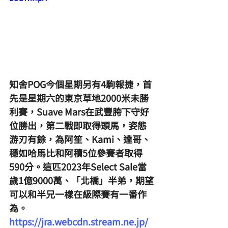
知舍POG今個星期另有4駒報捷，首
先是星期六的東京草地2000米未勝
利賽，Suave Mars在武豐胯下守好
位勝出，第二戰即取得頭馬，姿態
游刃有餘，為阿笙、Kami、達哥、
穩如哈馬比和阿積5位參賽者取得
590分。這匹2023年Select Sale當
歲1億9000萬、「北橋」半弟，期望
可以和半兄一樣在級際賽有一番作
為。
https://jra.webcdn.stream.ne.jp/