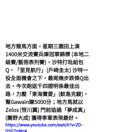
地方競馬方面，星期三園田上演
1400米交流賽兵庫冠軍錦標 (本地二
級賽/藍冊表列賽)，沙特打吡組包
Q，「里見航行」(戶崎圭太) 沙特一
役全面機會之下，最尾幾步跌條Q出
去，今次跑返千四證明係最佳出
路，力壓「東海寶愛」(鮫島克駿)，
幫Gawain賺5000分；地方馬就以
Zelos (笹川翼) 門前追過「夢成真」
(團野大成) 獲得季軍表現最好。
https://www.youtube.com/watch?v=ZD-
D5G7nMpA