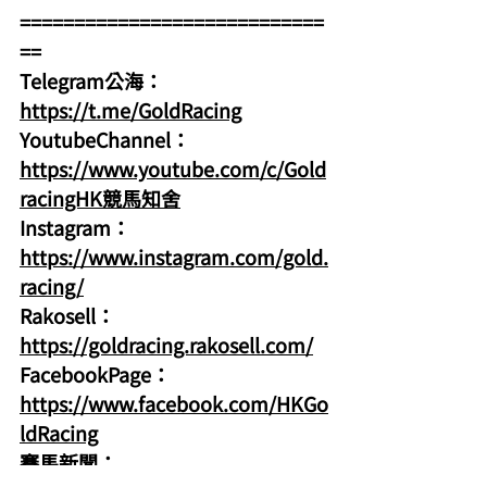
============================
==
Telegram公海：
https://t.me/GoldRacing
YoutubeChannel：
https://www.youtube.com/c/Gold
racingHK競馬知舍
Instagram：
https://www.instagram.com/gold.
racing/
Rakosell：
https://goldracing.rakosell.com/
FacebookPage：
https://www.facebook.com/HKGo
ldRacing
賽馬新聞：