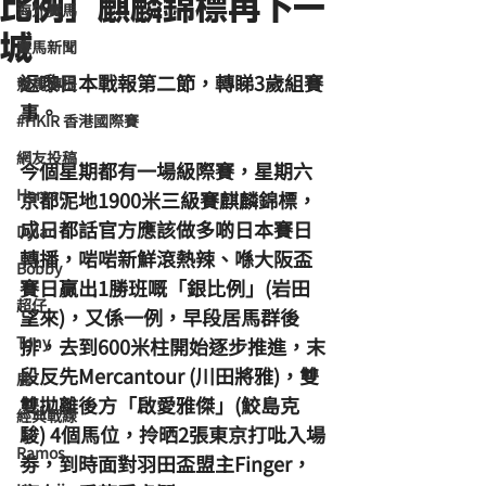
比例」麒麟錦標再下一
海外賽馬
城
賽馬新聞
返嚟日本戰報第二節，轉睇3歲組賽
競馬磚提
事。
#HKIR 香港國際賽
網友投稿
今個星期都有一場級際賽，星期六
Homan
京都泥地1900米三級賽麒麟錦標，
成日都話官方應該做多啲日本賽日
Dylan
轉播，啱啱新鮮滾熱辣、喺大阪盃
Bobby
賽日贏出1勝班嘅「銀比例」(岩田
超仔
望來)，又係一例，早段居馬群後
Tony
排，去到600米柱開始逐步推進，末
段反先Mercantour (川田將雅)，雙
鹿
雙拋離後方「啟愛雅傑」(鮫島克
經典戰線
駿) 4個馬位，拎晒2張東京打吡入場
Ramos
劵，到時面對羽田盃盟主Finger，