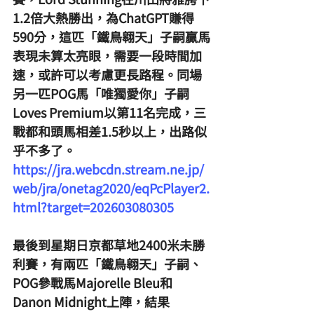
1.2倍大熱勝出，為ChatGPT賺得
590分，這匹「鐵鳥翱天」子嗣贏馬
表現未算太亮眼，需要一段時間加
速，或許可以考慮更長路程。同場
另一匹POG馬「唯獨愛你」子嗣
Loves Premium以第11名完成，三
戰都和頭馬相差1.5秒以上，出路似
乎不多了。
https://jra.webcdn.stream.ne.jp/
web/jra/onetag2020/eqPcPlayer2.
html?target=202603080305
最後到星期日京都草地2400米未勝
利賽，有兩匹「鐵鳥翱天」子嗣、
POG參戰馬Majorelle Bleu和
Danon Midnight上陣，結果