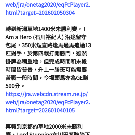
web/jra/onetag2020/eqPcPlayer2.
html?target=202602050304
轉到新潟草地1400米未勝利賽， I 
Am a Hero (石川裕紀人) 沿途留守
包尾，350米短直路逢馬過馬追過13
匹對手，於第四戰打開勝門，雖然
掛牌為稍重地，但完成時間和末段
時間皆普普，升上一勝班可能需要
苦戰一段時間，今場頭馬亦為GE賺
590分。
https://jra.webcdn.stream.ne.jp/
web/jra/onetag2020/eqPcPlayer2.
html?target=202601040105
再轉到京都的草地2000米未勝利
賽，Lord Stunning在川田將雅胯下