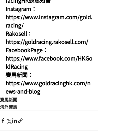
racingHK競馬知舍
Instagram：
https://www.instagram.com/gold.
racing/
Rakosell：
https://goldracing.rakosell.com/
FacebookPage：
https://www.facebook.com/HKGo
ldRacing
賽馬新聞：
https://www.goldracinghk.com/n
ews-and-blog
賽馬新聞
海外賽馬