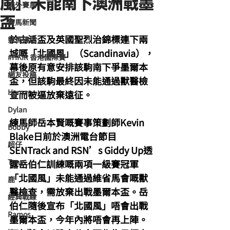
風」未能南下澳洲戰墨
海外賽馬
盃
賽馬新聞
於古活盃及英國聖烈治錦標連下兩
競馬磚提
城嘅「北國風」（Scandinavia），
#HKIR 香港國際賽
幕後原有意安排該駒南下爭墨爾本
網友投稿
盃，但該駒最終因未能通過獸醫檢
Homan
查而被逼放棄遠征。
Dylan
練馬師岳本賢嘅賽事策劃師Kevin 
Bobby
Blake日前於澳洲電台節目
超仔
SENTrack and RSN’s Giddy Up透
Tony
露岳伯仁訓練嘅兩項一級賽冠軍
「北國風」未能通過維省馬會嘅獸
鹿
醫檢查，需放棄出戰墨爾本盃。岳
經典戰線
伯仁隨後宣布「北國風」唔會出戰
Ramos
墨爾本盃，今年內將唔會再上陣。