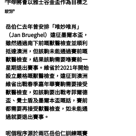
Hawaii
下年將會以雅士谷金盃作為目標之
一。
駿源
岳伯仁去年曾安排「唯妙唯肖」
（Jan Brueghel）遠征墨爾本盃，
雖然通過南下前嘅獸醫檢查並順利
抵達澳洲，但該駒未能通過賽前嘅
獸醫檢查，結果該駒需要喺賽前一
星期退出賽事。維省於2021年開始
設立嚴格嘅獸醫檢查，遠征到澳洲
維省出戰春季嘉年華賽駒需要接受
獸醫檢查，如該駒要出戰考菲爾德
盃、覺士盾及墨爾本盃嘅話，賽前
都需要再接受獸醫檢查，如未能通
過就要退出賽事。
呢個程序源於兩匹岳伯仁訓練嘅賽