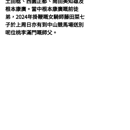
土田稔、西園正都、南田美知雄及
根本康廣。當中根本康廣嘅前徒
弟，2024年掛鞭嘅女騎師藤田菜七
子於上周日亦有到中山競馬場送別
呢位桃李滿門嘅師父。