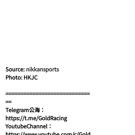
Source: 
nikkansports
Photo: HKJC
============================
==
Telegram公海：
https://t.me/GoldRacing
YoutubeChannel：
https://www.youtube.com/c/Gold