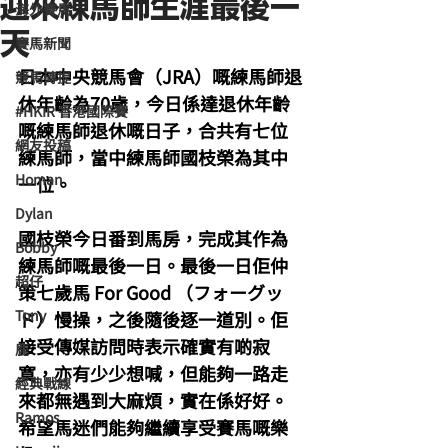
迎來練馬師生涯最後一
海外賽馬
天
賽馬新聞
日本中央競馬會（JRA）嘅練馬師退
競馬磚提
休年齡為70歲，今日係達退休年齡
#HKIR 香港國際賽
嘅練馬師退休嘅日子，合共有七位
網友投稿
練馬師，當中練馬師國枝榮為其中
Homan
一位。
Dylan
國枝榮今日番到馬房，完成其作為
Bobby
練馬師嘅最後一日。最後一日佢仲
超仔
策七歲馬 For Good （フォーグッ
Tony
ド）慢操，之後隨後逐一道別。佢
接受傳媒訪問時表示確實有啲寂
鹿
寞，亦有少少想喊，但能夠一路走
經典戰線
來都無遇到大麻煩，實在係好好。
Ramos
希望馬迷們能夠繼續享受賽馬嘅樂