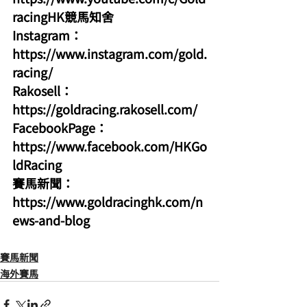
racingHK競馬知舍
Instagram：
https://www.instagram.com/gold.
racing/
Rakosell：
https://goldracing.rakosell.com/
FacebookPage：
https://www.facebook.com/HKGo
ldRacing
賽馬新聞：
https://www.goldracinghk.com/n
ews-and-blog
賽馬新聞
海外賽馬