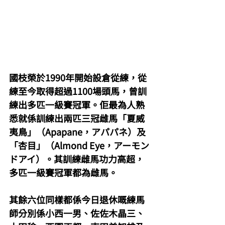
國枝榮於1990年開始設倉從練，從
練至今取得超過1100場頭馬，曾訓
練出多匹一級賽冠軍。佢最為人熟
悉就係訓練出兩匹三冠雌馬「夏威
夷鳥」（Apapane，アパパネ）及
「杏目」（Almond Eye，アーモン
ドアイ）。其訓練雌馬功力高超，
多匹一級賽冠軍都為雌馬。
其餘六位同樣都係今日退休嘅練馬
師分別係小西一男、佐佐木晶三、