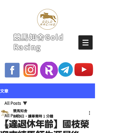
競馬知舍Gold
Racing
文章
All Posts
競馬知舍
All Posts
3月3日
讀畢需時 1 分鐘
【達退休年齡】國枝榮
香港賽馬