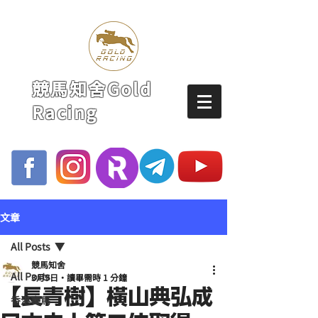
競馬知舍Gold
Racing
文章
All Posts
競馬知舍
All Posts
3月9日
讀畢需時 1 分鐘
【長青樹】橫山典弘成
香港賽馬