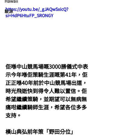
Hawaii
https://youtu.be/_gJAQwSxicQ?
駿源
si=HdP6HtuFP_SRONGY
佢喺中山競馬場嘅3000勝儀式中表
示今年喺佢策騎生涯嘅第41年，佢
正正喺40年前於中山競馬場出道，
時光飛逝快到得令人難以置信。佢
希望繼續策騎，並期望可以無病無
痛咁繼續騎師生涯，希望各位多多
支持。
橫山典弘前年策「野田分位」