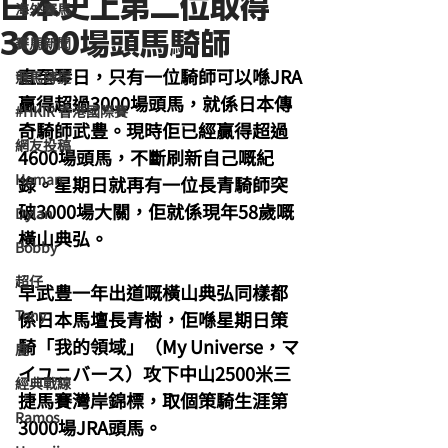
日本史上第二位取得
海外賽馬
3000場頭馬騎師
賽馬新聞
直至琴日，只有一位騎師可以喺JRA
競馬磚提
贏得超過3000場頭馬，就係日本傳
#HKIR 香港國際賽
奇騎師武豊。現時佢已經贏得超過
網友投稿
4600場頭馬，不斷刷新自己嘅紀
Homan
錄。星期日就再有一位長青騎師突
破3000場大關，佢就係現年58歲嘅
Dylan
橫山典弘。
Bobby
超仔
早武豊一年出道嘅橫山典弘同樣都
Tony
係日本馬壇長青樹，佢喺星期日策
騎「我的領域」（My Universe，マ
鹿
イユニバース）攻下中山2500米三
經典戰線
捷馬賽灣岸錦標，取個策騎生涯第
Ramos
3000場JRA頭馬。