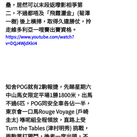
壘，居然可以末段返嚟影相爭第
二，不過都唔及「飛霞灑金」(菊澤
一樹) 後上橫掃，取得久違勝仗，拎
走維多利亞一哩賽出賽資格。
https://www.youtube.com/watch?
v=DQJ4WjdKkI4
知舍POG就有2駒報捷，先睇星期六
中山馬女限定平場1勝1800米，出馬
不過6匹，POG同安全車各佔一半，
東京會一口馬Rouge Voyage (戶崎
圭太) 喺呢組全程領放，直路上受
Turn the Tables (津村明秀) 挑戰，
兩駒單打獨鬥，後者一度出頭，不