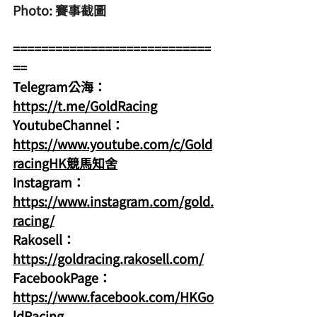
Photo: 賽事截圖
============================
==
Telegram公海：
https://t.me/GoldRacing
YoutubeChannel：
https://www.youtube.com/c/Gold
racingHK競馬知舍
Instagram：
https://www.instagram.com/gold.
racing/
Rakosell：
https://goldracing.rakosell.com/
FacebookPage：
https://www.facebook.com/HKGo
ldRacing