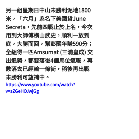
另一組星期日中山未勝利泥地1800
米，「六月」系名下美國貨June 
Secreta，先前四戰止於上名，今次
用到大師傅橫山武史，順利一放到
底，大勝而回，幫彭國年賺590分；
全組得一匹Amsumat (三浦皇成) 交
出追勢，都要落後4個馬位返嚟，再
數落去已經輸一條街，稍後再出戰
未勝利可望補中。
https://www.youtube.com/watch?
v=sZGeHOJwjGg