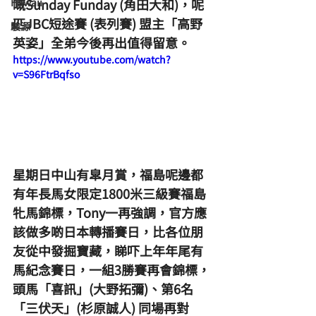
Hawaii
嘅Sunday Funday (角田大和)，呢
匹JBC短途賽 (表列賽) 盟主「高野
駿源
英姿」全弟今後再出值得留意。
https://www.youtube.com/watch?
v=S96FtrBqfso
星期日中山有皐月賞，福島呢邊都
有年長馬女限定1800米三級賽福島
牝馬錦標，Tony一再強調，官方應
該做多啲日本轉播賽日，比各位朋
友從中發掘寶藏，睇吓上年年尾有
馬紀念賽日，一組3勝賽再會錦標，
頭馬「喜訊」(大野拓彌)、第6名
「三伏天」(杉原誠人) 同場再對