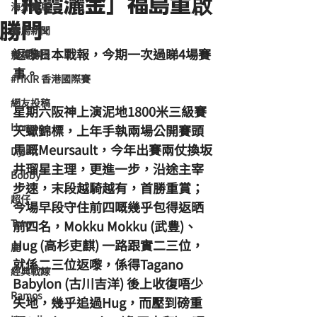
「飛霞灑金」福島重啟
海外賽馬
勝門
賽馬新聞
返嚟日本戰報，今期一次過睇4場賽
競馬磚提
事。
#HKIR 香港國際賽
網友投稿
星期六阪神上演泥地1800米三級賽
Homan
天蠍錦標，上年手執兩場公開賽頭
馬嘅Meursault，今年出賽兩仗換坂
Dylan
井瑠星主理，更進一步，沿途主宰
Bobby
步速，末段越騎越有，首勝重賞；
超仔
今場早段守住前四嘅幾乎包得返晒
Tony
前四名，Mokku Mokku (武豊)、
Hug (高杉吏麒) 一路跟實二三位，
鹿
就係二三位返嚟，係得Tagano 
經典戰線
Babylon (古川吉洋) 後上收復唔少
Ramos
失地，幾乎追過Hug，而壓到磅重