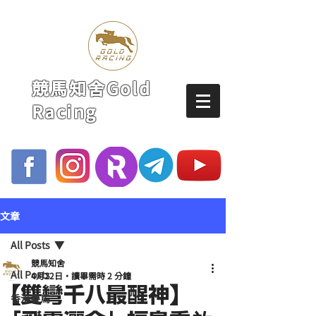
競馬知舍Gold
Racing
文章
All Posts
競馬知舍
All Posts
4月22日
讀畢需時 2 分鐘
【雙彎千八最醒神】
香港賽馬