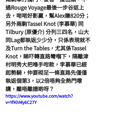
過Rouge Voyage最後一步谷返上
去，啱啱好影贏，幫Alex賺820分；
另外兩駒Tassel Knot (李慕華) 同
Tilbury (原優介) 分列三四名，山大
同Lag都執返少少分，只係表現就不
及Turn the Tables，尤其係Tassel 
Knot，睇吓轉直路彎嗰下，隔離津
村明秀大把喺手咁款，李慕華已經
起勢騎，仲要砌足一條直路先僅僅
執返個第3，以2倍唔夠全熱門嚟
講，離唔離譜啲呀？
https://www.youtube.com/watch?
v=YfKhMy6C27Y