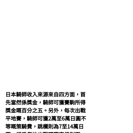
日本騎師收入來源來自四方面，首
先當然係獎金，騎師可獲賽駒所得
獎金嘅百分之五。另外，每次出戰
平地賽，騎師可獲2萬至6萬日圓不
等嘅策騎費，跳欄則為7至14萬日