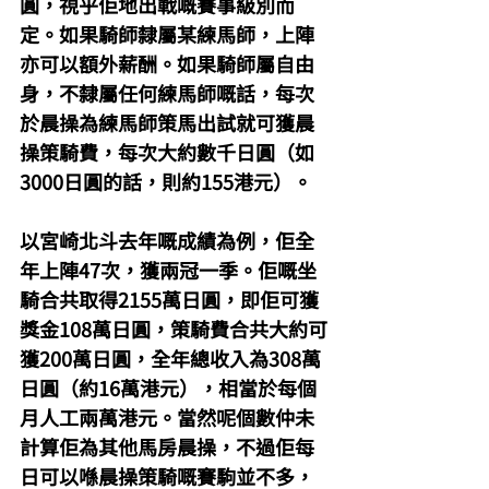
圓，視乎佢地出戰嘅賽事級別而
定。如果騎師隸屬某練馬師，上陣
亦可以額外薪酬。如果騎師屬自由
身，不隸屬任何練馬師嘅話，每次
於晨操為練馬師策馬出試就可獲晨
操策騎費，每次大約數千日圓（如
3000日圓的話，則約155港元）。
以宮崎北斗去年嘅成績為例，佢全
年上陣47次，獲兩冠一季。佢嘅坐
騎合共取得2155萬日圓，即佢可獲
獎金108萬日圓，策騎費合共大約可
獲200萬日圓，全年總收入為308萬
日圓（約16萬港元），相當於每個
月人工兩萬港元。當然呢個數仲未
計算佢為其他馬房晨操，不過佢每
日可以喺晨操策騎嘅賽駒並不多，