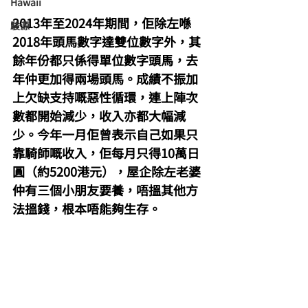
Hawaii
2013年至2024年期間，佢除左喺
駿源
2018年頭馬數字達雙位數字外，其
餘年份都只係得單位數字頭馬，去
年仲更加得兩場頭馬。成績不振加
上欠缺支持嘅惡性循環，連上陣次
數都開始減少，收入亦都大幅減
少。今年一月佢曾表示自己如果只
靠騎師嘅收入，佢每月只得10萬日
圓（約5200港元），屋企除左老婆
仲有三個小朋友要養，唔搵其他方
法搵錢，根本唔能夠生存。