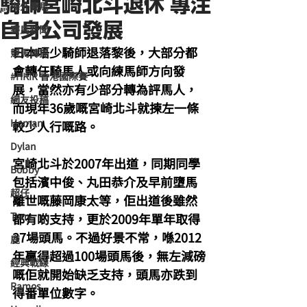
騎師宮崎北斗退休 專注
海外賽馬
自身公司發展
賽馬新聞
日本唔少騎師退落黎後，大部分都
競馬磚提
會轉任騎馬人或向練馬師方向發
#HKIR 香港國際賽
展，當然亦有少部分轉為評馬人，
網友投稿
而現年36歲嘅宮崎北斗就揀左一條
Homan
較少人行嘅路。
Dylan
宮崎北斗於2007年出道，同期同學
Bobby
包括濱中俊、丸田恭介及早前墮馬
超仔
離世嘅藤岡康太等，佢出道後雖然
Tony
都有啲支持，更於2009年單年取得
37場頭馬。不過好景不常，喺2012
鹿
年贏得超過100場頭馬後，無左減磅
經典戰線
嘅佢就開始缺乏支持，頭馬亦跌到
Ramos
得番單位數字。