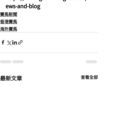
ews-and-blog
賽馬新聞
香港賽馬
海外賽馬
最新文章
查看全部