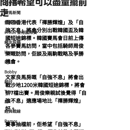
問指希望可以盡量擺前
海外賽馬
走
賽馬新聞
兩匹香港代表「禪勝輝煌」及「自
競馬磚提
強不息」將會分別出戰韓國盃及韓
#HKIR 香港國際賽
國短途錦標。韓國賽馬會日前上傳
網友投稿
各參賽馬訪問，當中包括騎師周俊
Homan
樂嘅訪問，佢談及兩駒戰略及爭勝
機會。
Dylan
Bobby
文家良馬房嘅「自強不息」將會出
超仔
戰沙地1200米韓國短途錦標，將會
Tony
排7檔出賽。周俊樂親試後覺得「自
強不息」適應場地比「禪勝輝煌」
鹿
好。
經典戰線
Ramos
賽事抽檔前，佢希望「自強不息」