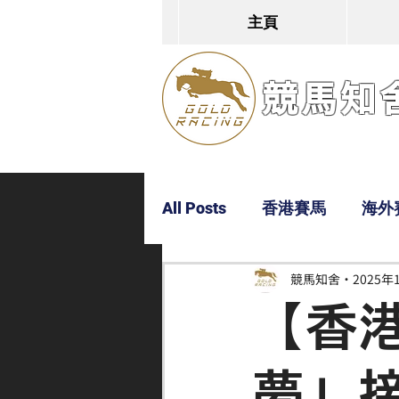
主頁
競馬知舍G
All Posts
香港賽馬
海外
競馬知舍
2025年
Dylan
Bobby
超仔
【香
夢」