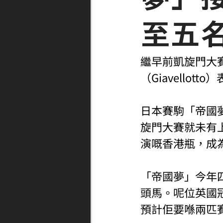
至五
繼早前凱旋門大賽
（Giavell
日本賽駒「帝國夢」
旋門大賽就未有
演嘅香港瓶，成
「帝國夢」今年
頭馬。呢位英國
預計佢要喺兩匹