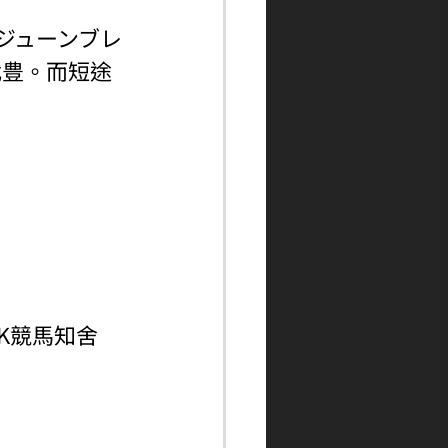
，ジューンブレ
武豊。而短途
ngHK競馬知舍