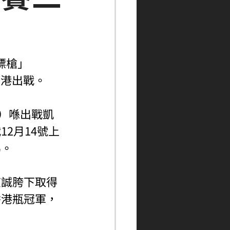
標槍」
來港出戰。
m）喺出戰凱
2月14號上
馬。
艾誠胯下取得
香港瓶冠軍，