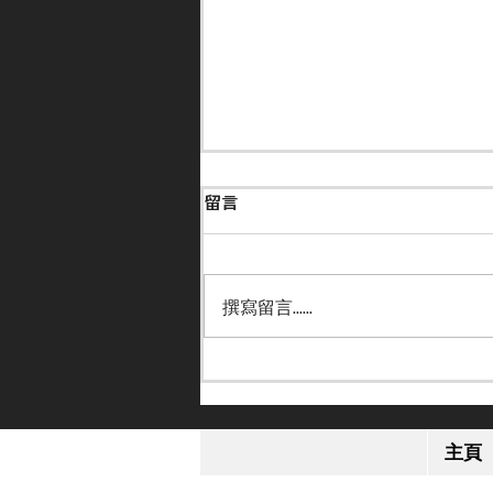
留言
撰寫留言......
【小休再戰】「格倫島」英皇
錦標感疲勞 或跟去年部署進
主頁
軍日本盃