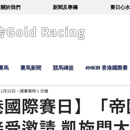
關於我們
新聞及專欄
賽日心水
old Racing
賽馬
賽馬新聞
競馬磚提
#HKIR 香港國際賽
11月10日
讀畢需時 1 分鐘
Tony
鹿
經典戰線
Ramos
Hawaii
港國際賽日】「帝
接受邀請 凱旋門