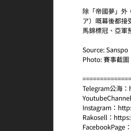
除「帝國夢」外，
ア）嘅幕後都接
馬錦標冠、亞軍
Source: Sanspo
Photo: 賽事截圖
=============
Telegram公海：
YoutubeChanne
Instagram：
http
Rakosell：
https
FacebookPage