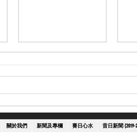
【一代名將】美國名將歐伯道
【上
離世 享年 52 歲
獲減
關於我們
新聞及專欄
賽日心水
昔日新聞 (2019-2