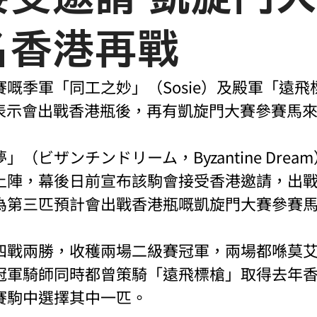
名香港再戰
嘅季軍「同工之妙」（Sosie）及殿軍「遠飛
otto）表示會出戰香港瓶後，再有凱旋門大賽參賽馬
（ビザンチンドリーム，Byzantine Drea
上陣，幕後日前宣布該駒會接受香港邀請，出戰1
為第三匹預計會出戰香港瓶嘅凱旋門大賽參賽
四戰兩勝，收穫兩場二級賽冠軍，兩場都喺莫
冠軍騎師同時都曾策騎「遠飛標槍」取得去年
賽駒中選擇其中一匹。