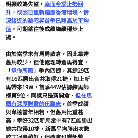
明顯較為失望，
幸而今季止勢回
升，或因已重新適應香港環境
。
情
況接近的黎昭昇首季已略高於平均
值
，可期望往後成績繼續穩步上
揚。
由於當季未有馬房散倉，因此韋達
舊馬較少，但他處理轉倉馬得宜，
「
承你所願
」季內四捷，其餘29匹
有16匹勝出合共取得21捷，加上新
馬帶來19W，首季44W佔據練馬師
榜第9位。同樣只是新開倉、
但在馬
圈有深厚聯繫的伍鵬志
，首季成績
與韋達當年相若，但舊馬比重甚
高，幸好32匹新馬當中有7匹能勝出
總共取得10捷，新馬平均勝出次數
較丁冠豪稍好，但確實也響起警