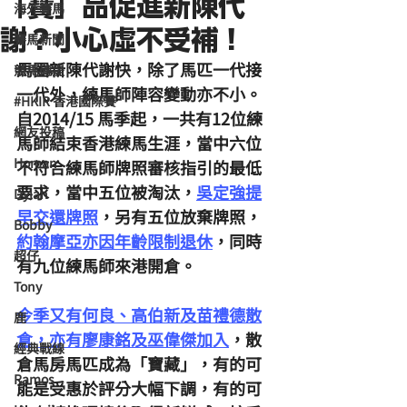
「寶」品促進新陳代
海外賽馬
謝？小心虛不受補！
賽馬新聞
馬圈新陳代謝快，除了馬匹一代接
競馬磚提
一代外，練馬師陣容變動亦不小。
#HKIR 香港國際賽
自2014/15 馬季起，一共有12位練
網友投稿
馬師結束香港練馬生涯，當中六位
Homan
不符合練馬師牌照審核指引的最低
要求，當中五位被淘汰，
吳定強提
Dylan
早交還牌照
，另有五位放棄牌照，
Bobby
約翰摩亞亦因年齡限制退休
，同時
超仔
有九位練馬師來港開倉。
Tony
今季又有何良、高伯新及苗禮德散
鹿
倉，亦有廖康銘及巫偉傑加入
，散
經典戰線
倉馬房馬匹成為「寶藏」，有的可
Ramos
能是受惠於評分大幅下調，有的可