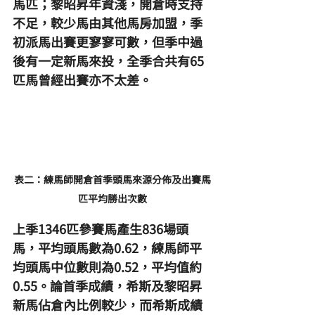
馬匹；黎昭昇年資淺，開倉時支持
不足，較少馬由其他馬房加盟，季
初派馬出賽更寥寥可數，但季中過
後有一定新馬來投，全季合共有65
匹馬曾經出賽亦不太差。
表二：練馬師開倉首季頭馬來源分佈及出賽馬
匹平均勝出次數
上季1346匹參賽馬產生836場頭
馬，平均頭馬數為0.62，練馬師平
均頭馬中位數則為0.52，平均值約
0.55。論首季成績，希斯及黎昭昇
新馬佔倉內比例較少，而希斯成績