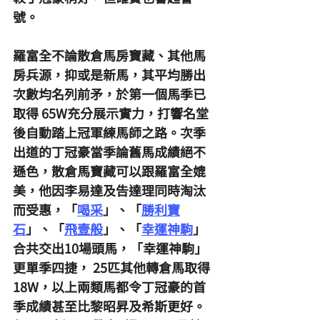
號。
羅富全不論散倉馬房寶藏、其他馬
房兵源，抑或是新馬，其平均勝出
次數均名列前矛，於第一個馬季已
取得 65W充分展示實力，打響名堂
後自動踏上冠軍練馬師之路。次季
出道的丁冠豪當季論舊馬成績絕不
遜色，散倉馬寶藏可以跟羅富全媲
美，他因李易達及告達理同時淘汰
而受惠，「
喝采
」、「
勝利寶
石
」、「
飛壹般
」、「
幸運神駒
」
合共交出10場頭馬，「幸運神駒」
更單季四捷， 25匹其他轉倉馬取得
18W，以上兩類馬都令丁冠豪的首
季成績甚至比黎昭昇及希斯更好。