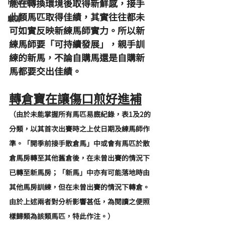
Hawaii
能在轉換環境後取得新鮮感，接手
此類馬匹取得佳績，其實往往都未
駿源
可如實反映新練馬師實力。所以新
練馬師要「可持續發展」，親手訓
練的新馬，不論自購馬還是自購新
馬都要交出佳績。
轉倉寶在讓傷口煎好進補
（由於未能掌握所有馬匹易廐紀錄，表1及2的
分類，以其首次出賽時之上仗日期及練馬師作
準。「開季前接手散倉馬」中或會有馬匹於散
倉馬房轉至其他舊倉後，在未曾出賽的情況下
已轉至新馬房；「新馬」中亦有可能落地時由
其他馬房訓練，但在未曾出賽的情況下轉倉。
由於上述兩者對分析影響甚低，為閱讀之便照
樣歸類為該類馬匹，特此作注。）