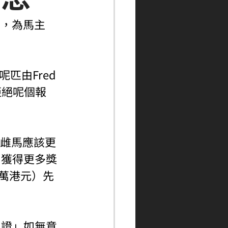
馬，為馬主
匹由Fred 
拒絕呢個報
嘅雌馬應該更
，獲得更多獎
0萬港元）先
力證」如無意