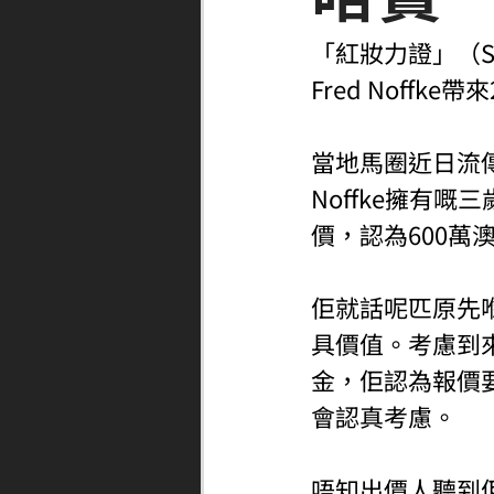
「紅妝力證」（S
Fred Noffk
當地馬圈近日流傳
Noffke擁有
價，認為600萬
佢就話呢匹原先喺
具價值。考慮到
金，佢認為報價要去
會認真考慮。
唔知出價人聽到