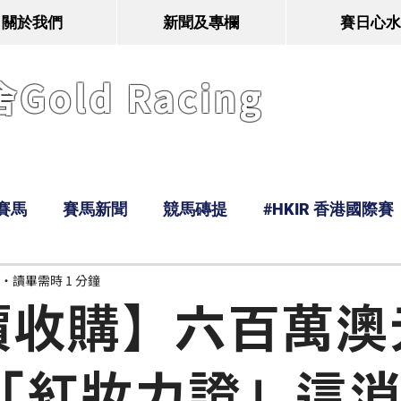
關於我們
新聞及專欄
賽日心水
old Racing
賽馬
賽馬新聞
競馬磚提
#HKIR 香港國際賽
讀畢需時 1 分鐘
Tony
鹿
經典戰線
Ramos
Hawaii
價收購】六百萬澳
 「紅妝力證」這