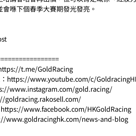
並會喺下個春季大賽期發光發亮。
ost
=================
https://t.me/GoldRacing
l：
https://www.youtube.com/c/Goldraci
s://www.instagram.com/gold.racing/
://goldracing.rakosell.com/
：
https://www.facebook.com/HKGoldRacing
s://www.goldracinghk.com/news-and-blog