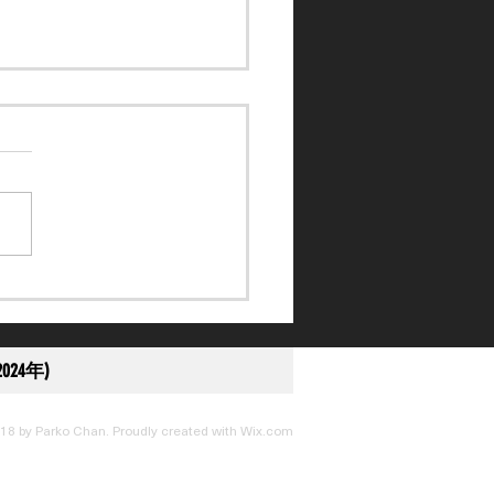
訴得直】黎應揚未盡全力
刑至停賽 10 日
024年)
18 by Parko Chan. Proudly created with
Wix.com