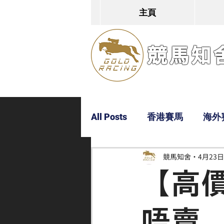
主頁
競馬知舍G
All Posts
香港賽馬
海外
競馬知舍
4月23日
Dylan
Bobby
超仔
【高
唔賣