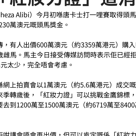
heza Alibi）今月初喺唐卡士打一哩賽取得頭
e帶來230萬澳元嘅頭馬獎金。
，有人出價600萬澳元（約3359萬港元）購入呢
嘅三歲雌馬。馬主今日接受傳媒訪問時表示佢已經
澳元太少，完全唔會考慮。
網上拍賣會以1萬澳元（約5.6萬港元）成交
來季轉歲後，「紅妝力證」可以挑戰金鷹錦標
到1200萬至1500萬澳元（約6719萬至840
佢咁講會唔會再出價，但可以肯定嘅係「紅妝