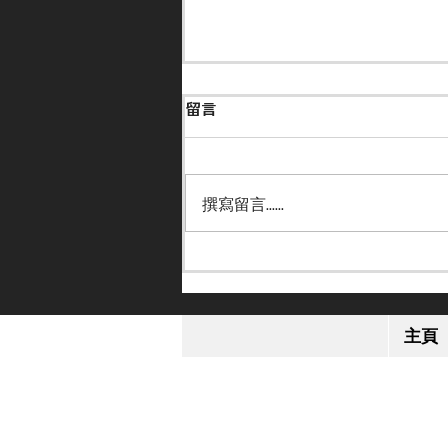
留言
撰寫留言......
【小休再戰】「格倫島」英皇
錦標感疲勞 或跟去年部署進
主頁
軍日本盃