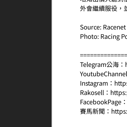
外會繼續服役，
Source: Racenet
Photo: Racing P
=============
Telegram公海：
YoutubeChanne
Instagram：
http
Rakosell：
https
FacebookPage
賽馬新聞：
http