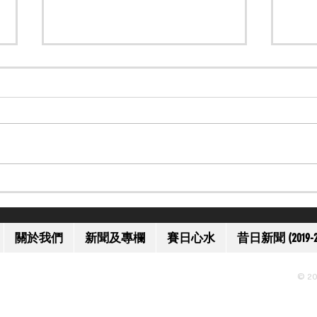
【一代名將】美國名將歐伯道
【上
離世 享年 52 歲
獲減
關於我們
新聞及專欄
賽日心水
昔日新聞 (2019-2
© 20