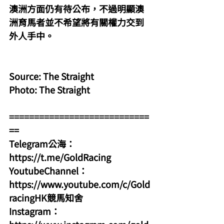
澳洲方面仍有待公布，不過明顯澳
洲育馬者並不希望將有關權力交到
外人手中。
Source: The Straight
Photo: The Straight
============================
==
Telegram公海：
https://t.me/GoldRacing
YoutubeChannel：
https://www.youtube.com/c/Gold
racingHK競馬知舍
Instagram：