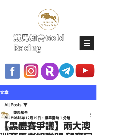
競馬知舍Gold
Racing
文章
All Posts
競馬知舍
All Posts
2025年12月19日
讀畢需時 1 分鐘
【黑體賽爭議】兩大澳
香港賽馬