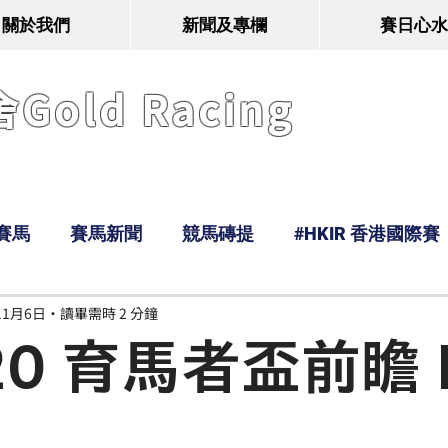
關於我們
新聞及專欄
賽日心水
old Racing
賽馬
賽馬新聞
競馬磚提
#HKIR 香港國際賽
11月6日
讀畢需時 2 分鐘
Tony
鹿
經典戰線
Ramos
Hawaii
20 育馬者盃前瞻 