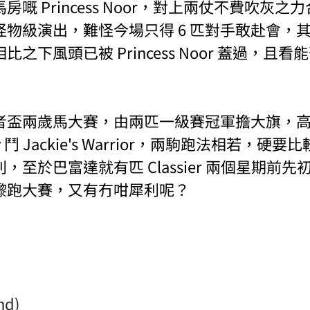
嘅 Princess Noor，對上兩仗不費吹灰之力合
物級演出，難怪今場只得 6 匹對手敢赴會，
之下風頭已被 Princess Noor 蓋過，且看
者盃兩歲馬大賽，由兩匹一級賽冠軍擔大旗，高
uality 鬥 Jackie's Warrior，兩駒跑法相若，
，至於巴富達就有匹 Classier 兩個星期前
嚟跑大賽，又有冇咁犀利呢？
nd)