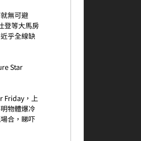
賽就無可避
高仕登等大馬房
則近乎全線缺
 Star 
Friday，上
不明物體爆冷
嘅場合，睇吓