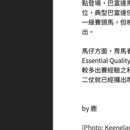
點登場，巴富達馬房
位，典型巴富達怪
一級賽頭馬，但相比
出。
馬仔方面，育馬
Essential Q
較多出賽經驗之利
二仗就已經攞出
by 鹿
(Photo: Keenela