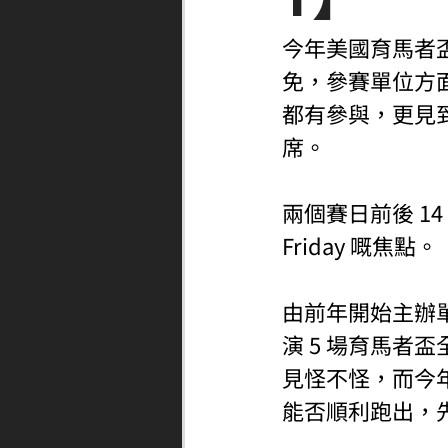
今年美國育馬者
免，參賽單位方面
都有參與，更見
席。
兩個賽日前後 14 場
Friday 嘅焦點。
由前年開始主辦單位
演 5 場育馬者
見怪不怪，而今
能否順利跑出，