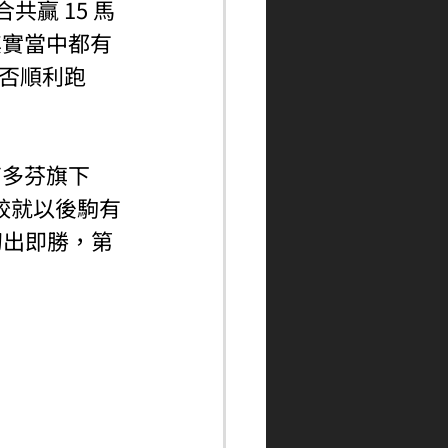
共贏 15 馬
其實當中都有
能否順利跑
多芬旗下 
硬要比較就以後駒有
先初出即勝，第