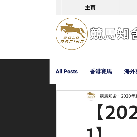
主頁
競馬知舍G
All Posts
香港賽馬
海外
競馬知舍
2020年
Dylan
Bobby
超仔
【20
1】