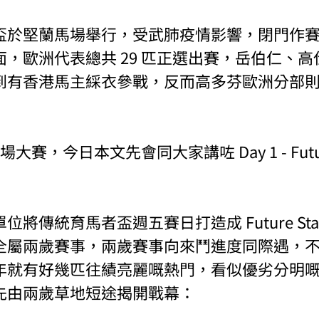
盃於堅蘭馬場舉行，受武肺疫情影響，閉門作
，歐洲代表總共 29 匹正選出賽，岳伯仁、
到有香港馬主綵衣參戰，反而高多芬歐洲分部
大賽，今日本文先會同大家講咗 Day 1 - Future
將傳統育馬者盃週五賽日打造成 Future Star 
盃全屬兩歲賽事，兩歲賽事向來鬥進度同際遇，
年就有好幾匹往績亮麗嘅熱門，看似優劣分明
先由兩歲草地短途揭開戰幕：