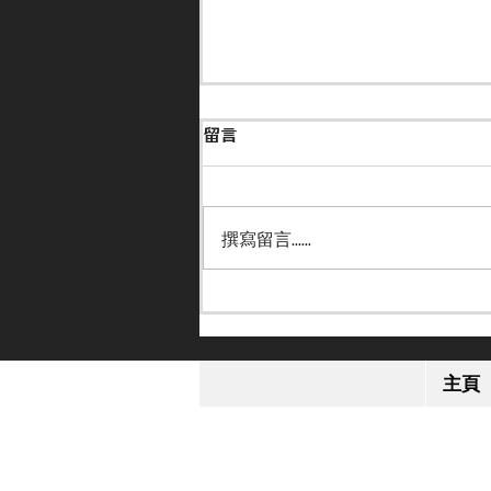
留言
撰寫留言......
【小休再戰】「格倫島」英皇
錦標感疲勞 或跟去年部署進
主頁
軍日本盃