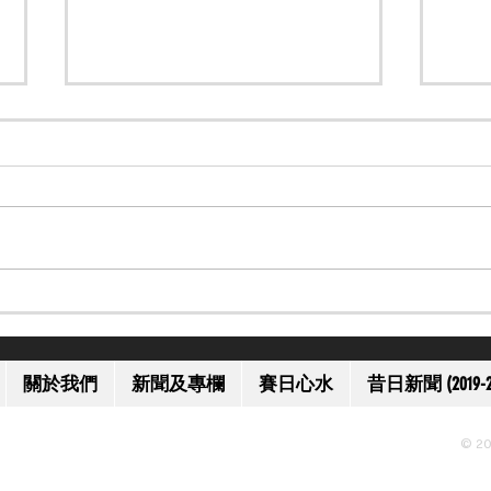
【一代名將】美國名將歐伯道
【上
離世 享年 52 歲
獲減
關於我們
新聞及專欄
賽日心水
昔日新聞 (2019-2
© 20