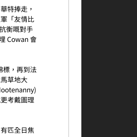
由華特捧走，
亞軍「友情比
特抗衡嘅對手
 Cowan 會
后錦標，再到法
歲馬草地大
nanny) 
就更考戴圖理
，有匹全日焦