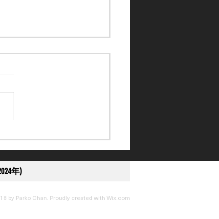
訴得直】黎應揚未盡全力
刑至停賽 10 日
024年)
18 by Parko Chan. Proudly created with
Wix.com