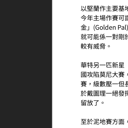
以堅蘭作主要基
今年主場作賽可
金」(Golden
就可能係一對剛於同
較有威脅。
華特另一匹新星「鈴
國攻陷莫尼大賽
賽，級數壓一但長力
於戴圖理一絕發
留放了。
至於泥地賽方面