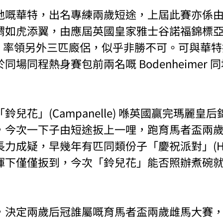
地嘅華特，出名專練兩歲短途，上屆此賽亦係
謂如虎添翼，由應屆英國皇家雅士谷諾福錦標
 Pal) 率領另外三匹廄侶，似乎非勝不可。可與華
場同程熱身賽包前兩名嘅 Bodenheimer 同埋
兒花」(Campanelle) 喺英國贏完瑪麗皇
，今次一下子由短途扳上一哩，跑育馬者盃兩
成疑，早幾年有匹同類份子「慶祝派對」(Hoote
揮下僅僅扳到，今次「鈴兒花」能否照辦煮碗
，決定兩歲后冠誰屬嘅育馬者盃兩歲雌馬大賽