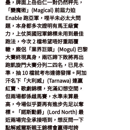
壘，牌面上岳伯仁一對仍然秤先，
「變魔術」(Magical) 前屆力迫 
Enable 跑亞軍，哩半未必太大問
題，本身都多次證明有馬王級實
力，上仗英國冠軍錦標未用到最佳
跑法，今次 2 檔希望唔好重蹈覆
轍，廄侶「業界巨頭」(Mogul) 巴黎
大賽終現真身，兩匹蹄下敗將再出
跑凱旋門大賽分列二四名，已見水
準，抽 10 檔就考布達德發揮。阿加
汗名下「大利威」(Tarnawa) 連贏
紅寶、歌劇錦標，充滿幻想空間，
但兩場都係雌馬賽，水準未算最
高，今場似乎要再有進步先足以奪
標。「諾斯勳爵」(Lord North) 最
近兩場完全承接唔到，想反問一下
點解威爾斯親王錦標會贏得咁誇