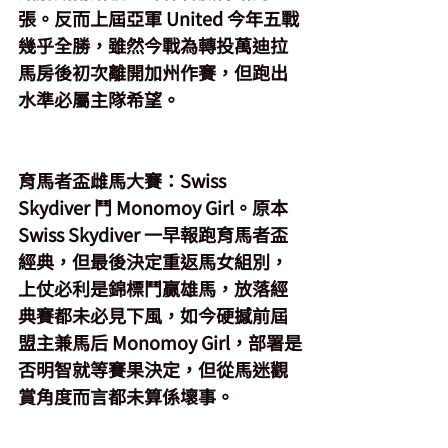
張。反而上屆亞軍 United 今年五戰
幾乎全勝，雖然今戰為轉投萬迪拉
馬房後初次離開加州作賽，但跑出
水準必屬主隊希望。
育馬者盃雌馬大賽
：Swiss 
Skydiver 鬥 Monomoy Girl。原本 
Swiss Skydiver 一早報跑育馬者盃
經典，但最後決定重返馬女組別，
上仗必利是錦標鬥贏雄馬，放落經
典賽都未必見下風，如今硬撼前屆
盟主兼馬后 Monomoy Girl，部署是
否明智就等賽果決定，但從馬迷觀
賞角度而言都未算係壞事。