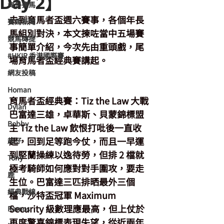
Day 2】
海外賽馬
去到育馬者盃週六賽事，各個年長
賽馬新聞
馬組別對決，本文揀咗當中五場賽
競馬磚提
事簡單介紹，今次先由重頭戲，尾
#HKIR 香港國際賽
場育馬者盃經典賽講起。
網友投稿
Homan
育馬者盃經典賽
：Tiz the Law 大戰
Dylan
巴富達三雄，卓華斯、貝蒙錦標盟
Bobby
主 Tiz the Law 飲恨打吡後一直收
起，回到足等跑今仗，而且一早運
超仔
到堅蘭操練以逸待勞，但排 2 檔就
Tony
極考騎師如何應對對手圍攻，要走
鹿
生位。巴富達三匹排晒最外三個
經典戰線
檔，沙特盃冠軍 Maximum 
Security 級數理應最高，但上仗於
Ramos
再度驚喜錦標表現失望，從近兩年