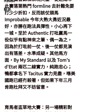
Hawaii
此賽落第熱門 formline 去計難免要
駿源
打少少折扣，反而該仗頭馬 
Improbable 今年大熟大勇近況最
好，亦勝在跑法具彈性，小心再下
一城。至於 Authentic 打吡贏馬一
役似乎有點神來之筆、偶一為之，
因為於打吡前一仗、後一仗都見演
出有落差，水準成疑。其他馬方
面，By My Standard 以及 Tom's 
d'Etat 兩匹二線實力，純跑忠心；
鴨都拿名下 Tacitus 實力見盡，喺美
國跑已經冇殺著，但如果下年三月
肯跑杜拜又不妨留意。
育馬者盃草地大賽
：另一場精彩對