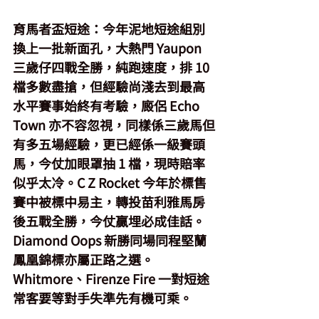
育馬者盃短途
：今年泥地短途組別
換上一批新面孔，大熱門 Yaupon 
三歲仔四戰全勝，純跑速度，排 10 
檔多數盡搶，但經驗尚淺去到最高
水平賽事始終有考驗，廄侶 Echo 
Town 亦不容忽視，同樣係三歲馬但
有多五場經驗，更已經係一級賽頭
馬，今仗加眼罩抽 1 檔，現時賠率
似乎太冷。C Z Rocket 今年於標售
賽中被標中易主，轉投苗利雅馬房
後五戰全勝，今仗贏埋必成佳話。
Diamond Oops 新勝同場同程堅蘭
鳳凰錦標亦屬正路之選。
Whitmore、Firenze Fire 一對短途
常客要等對手失準先有機可乘。