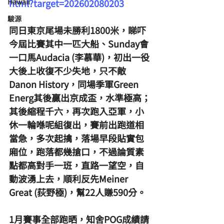
Hawaii
html?target=202602080203
駿源
同日東京尾場未勝利1800米，睇吓
今屆比賽其中一匹大船、Sunday會
一口馬Audacia (李慕華)，初出一役
大後上收復不少失地，只不敵
Danon History，同場季軍Green 
Energ其後贏出京成盃，水準極高；
其後縮程千六，再次跑入亞軍，小
休一輪喺呢組復出，賽前出跑道相
當急，多次起擒，落場早段貼實包
廂位，跑落都幾搶口，不過論質素
點都高對手一班，直路一望空，自
動波湧上去，順利反先Meiner 
Great (荻野極)，幫22人賺590分。
1月賽事全部跑晒，知舍POG成績請