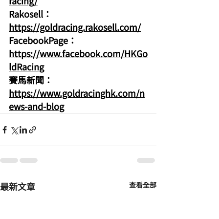
racing/
Rakosell：
https://goldracing.rakosell.com/
FacebookPage：
https://www.facebook.com/HKGo
ldRacing
賽馬新聞：
https://www.goldracinghk.com/n
ews-and-blog
最新文章
查看全部