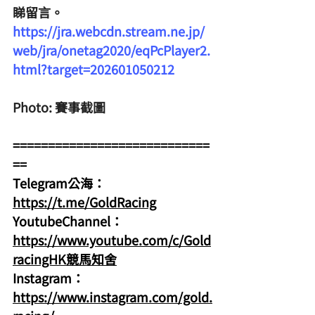
睇留言。
https://jra.webcdn.stream.ne.jp/
web/jra/onetag2020/eqPcPlayer2.
html?target=202601050212
Photo: 賽事截圖
============================
==
Telegram公海：
https://t.me/GoldRacing
YoutubeChannel：
https://www.youtube.com/c/Gold
racingHK競馬知舍
Instagram：
https://www.instagram.com/gold.