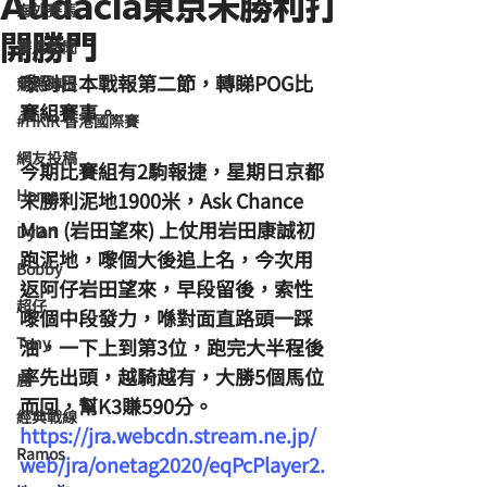
Audacia東京未勝利打
海外賽馬
開勝門
賽馬新聞
嚟到日本戰報第二節，轉睇POG比
競馬磚提
賽組賽事。
#HKIR 香港國際賽
網友投稿
今期比賽組有2駒報捷，星期日京都
Homan
未勝利泥地1900米，Ask Chance 
Man (岩田望來) 上仗用岩田康誠初
Dylan
跑泥地，嚟個大後追上名，今次用
Bobby
返阿仔岩田望來，早段留後，索性
超仔
嚟個中段發力，喺對面直路頭一踩
Tony
油，一下上到第3位，跑完大半程後
率先出頭，越騎越有，大勝5個馬位
鹿
而回，幫K3賺590分。
經典戰線
https://jra.webcdn.stream.ne.jp/
Ramos
web/jra/onetag2020/eqPcPlayer2.