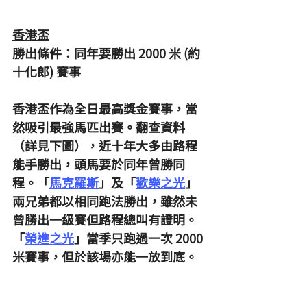
香港盃
勝出條件：同年要勝出 2000 米 (約
十化郎) 賽事
香港盃作為全日最高獎金賽事，當
然吸引最強馬匹出賽。翻查資料
（詳見下圖），近十年大多由路程
能手勝出，頭馬要於同年曾勝同
程。「
馬克羅斯
」及「
歡樂之光
」
兩兄弟都以相同跑法勝出，雖然未
曾勝出一級賽但路程總叫有證明。
「
榮進之光
」當季只跑過一次 2000 
米賽事，但於該場亦能一放到底。