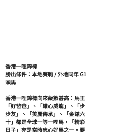
香港一哩錦標
勝出條件：本地賽駒 / 外地同年 G1 
頭馬
香港一哩錦標向來級數甚高：馬王
「好爸爸」、「雄心威龍」、「步
步友」、「美麗傳承」、「金鎗六
十」都是全球一等一哩馬，「精彩
日子」亦是當時忠心好馬之一。要