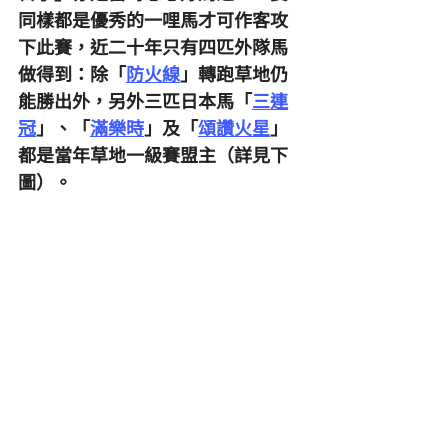
同樣都是優秀的一哩馬才可作客攻
下此賽，近二十年只有四匹外隊馬
做得到：除「
防火線
」轉跑草地仍
能勝出外，另外三匹日本馬「
三連
冠
」、「
滿樂時
」及「
頌讚火星
」
都是當年草地一級賽盟主（詳見下
圖）。