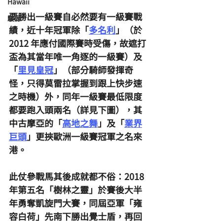
Hawaii
要勝出一級賽自必然要有一級賽戰
駿源
績，近十年冠軍除「
多名利
」（於 
2012 年應付國際賽時受傷，故遮打
盃為其當年唯一角逐的一級賽）及
「
里見皇冠
」（部分騎師發揮奇
怪，只得莫雷拉掌握到跟上快步速
之時機）外，同年一級賽最低限度
都要跑入頭兩名（詳見下圖），其
中古摩亞的「
高地之舞
」及「
業界
巨頭
」更挾歐洲一級賽冠軍之名來
港。
此仗參戰馬其後成就都不俗：2018 
年第五名「樹林之靈」於賽後大半
年勇奪凱旋門大賽，同屆亞軍「雍
容白荷」先南下勝出覺士盾，再回