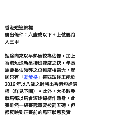
香港短途錦標
勝出條件：六歲或以下 + 上仗要跑
入三甲
短途向來以早熟馬較為佔優，加上
香港短途新星接班速度之快，年長
馬要長佔領導之位難度相當大，歷
屆只有「
友瑩格
」這匹短途王能於 
2016 年以八歲之齡勝出香港短途錦
標（詳見下圖）。此外，大多數參
戰馬都以馬會短途錦標作熱身，此
賽雖然一級賽冠軍要被罰五磅，但
都反映到正賽前的馬匹狀態及實