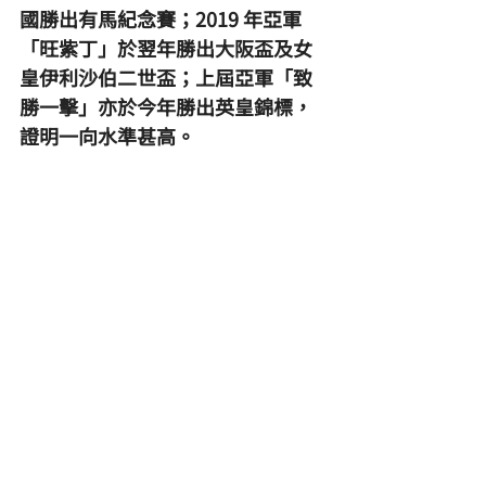
國勝出有馬紀念賽；2019 年亞軍
「旺紫丁」於翌年勝出大阪盃及女
皇伊利沙伯二世盃；上屆亞軍「致
勝一擊」亦於今年勝出英皇錦標，
證明一向水準甚高。