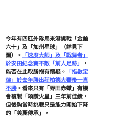
今年有四匹外隊馬來港挑戰「金鎗
六十」及「加州星球」（詳見下
圖）。
「速度大師」及「戰舞者」
於安田紀念賽不敵「前人足跡」
，
能否在此取勝抱有懷疑。
「指數定
律」於去年勝出莊柏德大賽後一直
不勝
。看來只有「野田赤蠍」有機
會複製「頌讚火星」三年前佳績，
但後駒當時挑戰只是能力開始下降
的「美麗傳承」。