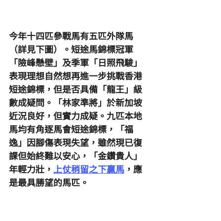
今年十四匹參戰馬有五匹外隊馬
（詳見下圖）。短途馬錦標冠軍
「險峰懸壁」及季軍「日照飛駿」
表現理想自然想再進一步挑戰香港
短途錦標，但是否具備「龍王」級
數成疑問。「林家準將」於新加坡
近況良好，但實力成疑。九匹本地
馬均有角逐馬會短途錦標，「福
逸」因腳傷表現失望，雖然現已復
課但始終難以安心，「金鑽貴人」
年輕力壯，
上仗稍留之下贏馬
，應
是最具勝望的馬匹。