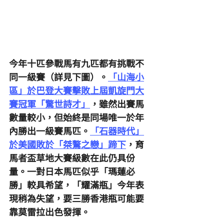
今年十匹參戰馬有九匹都有挑戰不
同一級賽（詳見下圖）。
「山海小
區」於巴登大賽擊敗上屆凱旋門大
賽冠軍「驚世詩才」
，雖然出賽馬
數量較小，但始終是同場唯一於年
內勝出一級賽馬匹。
「石器時代」
於美國敗於「桀驁之戀」蹄下
，育
馬者盃草地大賽級數在此仍具份
量。一對日本馬匹似乎「瑪蓮必
勝」較具希望，「耀滿瓶」今年表
現稍為失望，要三勝香港瓶可能要
靠莫雷拉出色發揮。