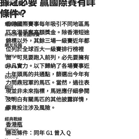
據之必要 贏國際賽有咩
海外賽馬
條件？
賽馬新聞
香港國際賽事每年吸引不同地區馬
競馬磚提
匹來港爭奪高額獎金。除香港短途
#HKIR 香港國際賽
錦標以外，其餘三場一級賽近年都
網友投稿
位列於全球百大一級賽排行榜裡
Homan
面，可見要跑入前列，必先要擁有
非凡實力。以下歸納了各場賽事近
Dylan
十年頭馬的共通點，篩選出今年有
Bobby
力問鼎冠軍的馬匹。當然，過往表
超仔
現並非未來指標，馬迷應仔細參閱
Tony
及明白有關馬匹的其他披露詳情，
畢竟投注涉及風險。
鹿
經典戰線
香港瓶
Ramos
勝出條件：同年 G1 曾入 Q